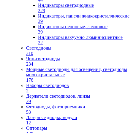
Индикаторы светодиодные
229
Индикаторы, панели жидкокристаллические
39
Индикаторы неоновые, ламповые
39
Индикаторы вакуумно-люминисцентные
22
Светодиоды
310
Чип-светодиоды
234
Мощные светодиоды для освещения, светодиоды
многокристальные
176
Наборы светодиодов
2
Держатели светодиодов, линзы
39
Фотодиоды, фотоприемники
53
Лазерные диоды, модули
12
Оптопары