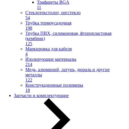
Трафареты BGA
11
Стеклотекстолит, оргстекло
54
Трубка термоусадочная
198
Трубка ПВХ, силиконовая, фторопластовая
(кембрик)
125
Маркировка для кабеля
4
Изолирующие материалы
214
Медь, алюминий, латунь, дюраль и другие
металлы
122
Конструкционные полимеры
18
Запчасти и комплектующие