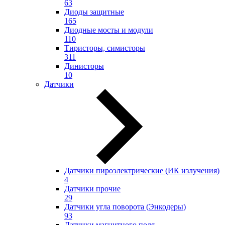
63
Диоды защитные
165
Диодные мосты и модули
110
Тиристоры, симисторы
311
Динисторы
10
Датчики
Датчики пироэлектрические (ИК излучения)
4
Датчики прочие
29
Датчики угла поворота (Энкодеры)
93
Датчики магнитного поля