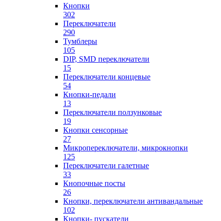
Кнопки
302
Переключатели
290
Тумблеры
105
DIP, SMD переключатели
15
Переключатели концевые
54
Кнопки-педали
13
Переключатели ползунковые
19
Кнопки сенсорные
27
Микропереключатели, микрокнопки
125
Переключатели галетные
33
Кнопочные посты
26
Кнопки, переключатели антивандальные
102
Кнопки- пускатели