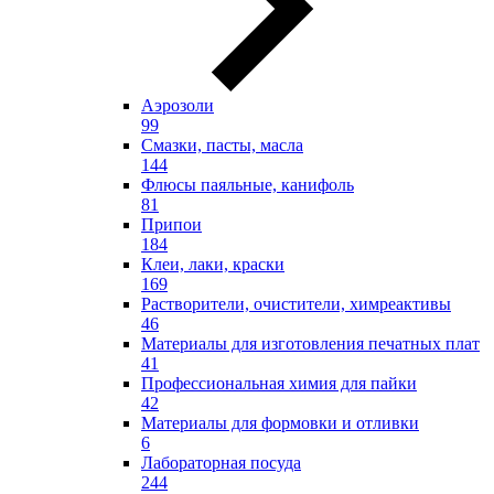
Аэрозоли
99
Смазки, пасты, масла
144
Флюсы паяльные, канифоль
81
Припои
184
Клеи, лаки, краски
169
Растворители, очистители, химреактивы
46
Материалы для изготовления печатных плат
41
Профессиональная химия для пайки
42
Материалы для формовки и отливки
6
Лабораторная посуда
244