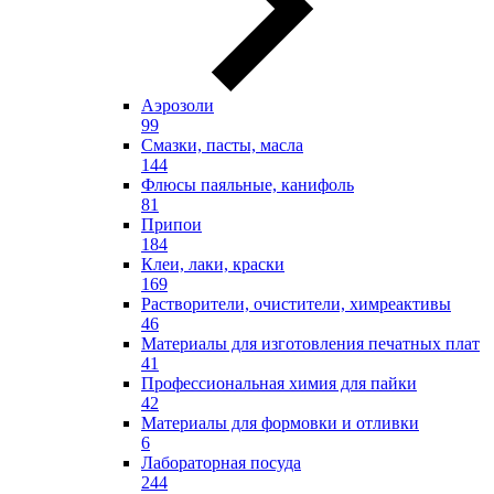
Аэрозоли
99
Смазки, пасты, масла
144
Флюсы паяльные, канифоль
81
Припои
184
Клеи, лаки, краски
169
Растворители, очистители, химреактивы
46
Материалы для изготовления печатных плат
41
Профессиональная химия для пайки
42
Материалы для формовки и отливки
6
Лабораторная посуда
244