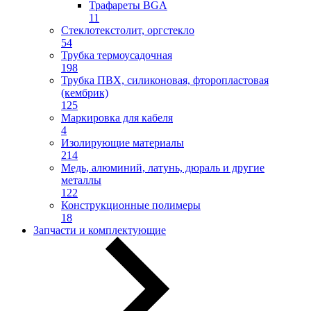
Трафареты BGA
11
Стеклотекстолит, оргстекло
54
Трубка термоусадочная
198
Трубка ПВХ, силиконовая, фторопластовая
(кембрик)
125
Маркировка для кабеля
4
Изолирующие материалы
214
Медь, алюминий, латунь, дюраль и другие
металлы
122
Конструкционные полимеры
18
Запчасти и комплектующие