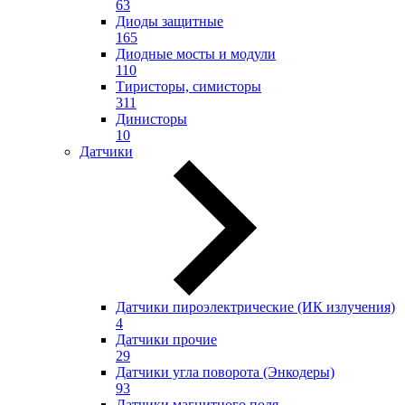
63
Диоды защитные
165
Диодные мосты и модули
110
Тиристоры, симисторы
311
Динисторы
10
Датчики
Датчики пироэлектрические (ИК излучения)
4
Датчики прочие
29
Датчики угла поворота (Энкодеры)
93
Датчики магнитного поля