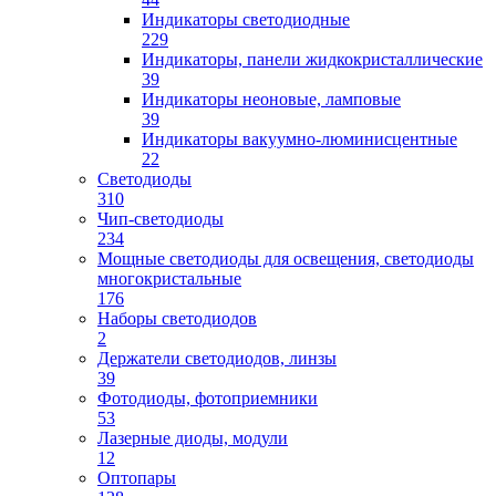
Индикаторы светодиодные
229
Индикаторы, панели жидкокристаллические
39
Индикаторы неоновые, ламповые
39
Индикаторы вакуумно-люминисцентные
22
Светодиоды
310
Чип-светодиоды
234
Мощные светодиоды для освещения, светодиоды
многокристальные
176
Наборы светодиодов
2
Держатели светодиодов, линзы
39
Фотодиоды, фотоприемники
53
Лазерные диоды, модули
12
Оптопары