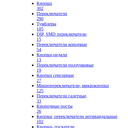
Кнопки
302
Переключатели
290
Тумблеры
105
DIP, SMD переключатели
15
Переключатели концевые
54
Кнопки-педали
13
Переключатели ползунковые
19
Кнопки сенсорные
27
Микропереключатели, микрокнопки
125
Переключатели галетные
33
Кнопочные посты
26
Кнопки, переключатели антивандальные
102
Кнопки- пускатели