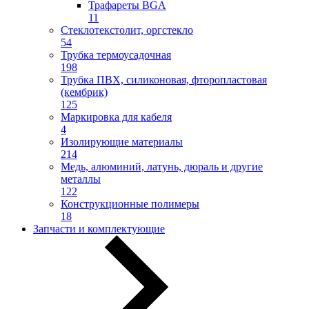
Трафареты BGA
11
Стеклотекстолит, оргстекло
54
Трубка термоусадочная
198
Трубка ПВХ, силиконовая, фторопластовая
(кембрик)
125
Маркировка для кабеля
4
Изолирующие материалы
214
Медь, алюминий, латунь, дюраль и другие
металлы
122
Конструкционные полимеры
18
Запчасти и комплектующие