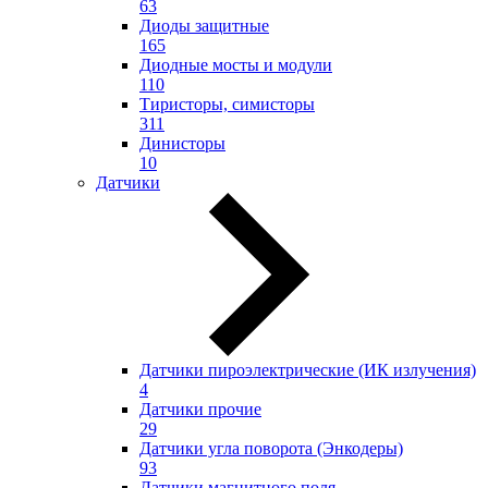
63
Диоды защитные
165
Диодные мосты и модули
110
Тиристоры, симисторы
311
Динисторы
10
Датчики
Датчики пироэлектрические (ИК излучения)
4
Датчики прочие
29
Датчики угла поворота (Энкодеры)
93
Датчики магнитного поля