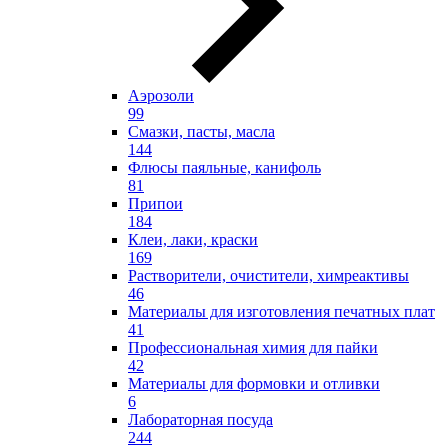
Аэрозоли
99
Смазки, пасты, масла
144
Флюсы паяльные, канифоль
81
Припои
184
Клеи, лаки, краски
169
Растворители, очистители, химреактивы
46
Материалы для изготовления печатных плат
41
Профессиональная химия для пайки
42
Материалы для формовки и отливки
6
Лабораторная посуда
244