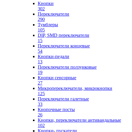
Кнопки
302
Переключатели
290
Тумблеры
105
DIP, SMD переключатели
15
Переключатели концевые
54
Кнопки-педали
13
Переключатели ползунковые
19
Кнопки сенсорные
27
Микропереключатели, микрокнопки
125
Переключатели галетные
33
Кнопочные посты
26
Кнопки, переключатели антивандальные
102
Кнопки- пускатели