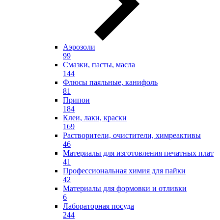
Аэрозоли
99
Смазки, пасты, масла
144
Флюсы паяльные, канифоль
81
Припои
184
Клеи, лаки, краски
169
Растворители, очистители, химреактивы
46
Материалы для изготовления печатных плат
41
Профессиональная химия для пайки
42
Материалы для формовки и отливки
6
Лабораторная посуда
244