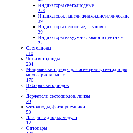
Индикаторы светодиодные
229
Индикаторы, панели жидкокристаллические
39
Индикаторы неоновые, ламповые
39
Индикаторы вакуумно-люминисцентные
22
Светодиоды
310
Чип-светодиоды
234
Мощные светодиоды для освещения, светодиоды
многокристальные
176
Наборы светодиодов
2
Держатели светодиодов, линзы
39
Фотодиоды, фотоприемники
53
Лазерные диоды, модули
12
Оптопары