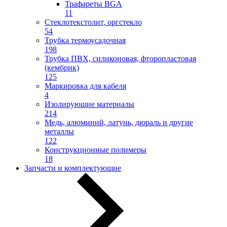
Трафареты BGA
11
Стеклотекстолит, оргстекло
54
Трубка термоусадочная
198
Трубка ПВХ, силиконовая, фторопластовая
(кембрик)
125
Маркировка для кабеля
4
Изолирующие материалы
214
Медь, алюминий, латунь, дюраль и другие
металлы
122
Конструкционные полимеры
18
Запчасти и комплектующие