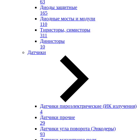
63
Диоды защитные
165
Диодные мосты и модули
110
Тиристоры, симисторы
311
Динисторы
10
Датчики
Датчики пироэлектрические (ИК излучения)
4
Датчики прочие
29
Датчики угла поворота (Энкодеры)
93
Датчики магнитного поля