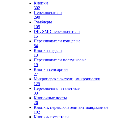
Кнопки
302
Переключатели
290
Тумблеры
105
DIP, SMD переключатели
15
Переключатели концевые
54
Кнопки-педали
13
Переключатели ползунковые
19
Кнопки сенсорные
27
Микропереключатели, микрокнопки
125
Переключатели галетные
33
Кнопочные посты
26
Кнопки, переключатели антивандальные
102
Кнопки- пускатели