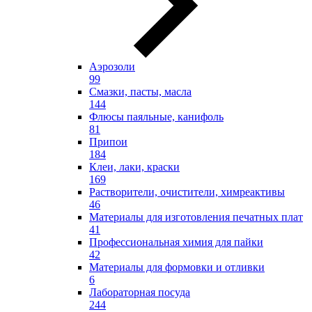
Аэрозоли
99
Смазки, пасты, масла
144
Флюсы паяльные, канифоль
81
Припои
184
Клеи, лаки, краски
169
Растворители, очистители, химреактивы
46
Материалы для изготовления печатных плат
41
Профессиональная химия для пайки
42
Материалы для формовки и отливки
6
Лабораторная посуда
244