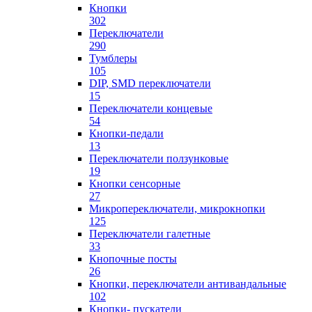
Кнопки
302
Переключатели
290
Тумблеры
105
DIP, SMD переключатели
15
Переключатели концевые
54
Кнопки-педали
13
Переключатели ползунковые
19
Кнопки сенсорные
27
Микропереключатели, микрокнопки
125
Переключатели галетные
33
Кнопочные посты
26
Кнопки, переключатели антивандальные
102
Кнопки- пускатели