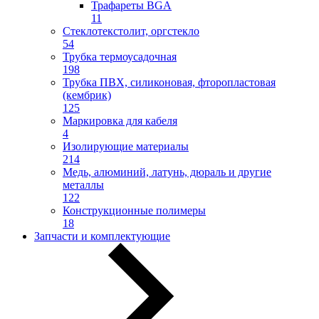
Трафареты BGA
11
Стеклотекстолит, оргстекло
54
Трубка термоусадочная
198
Трубка ПВХ, силиконовая, фторопластовая
(кембрик)
125
Маркировка для кабеля
4
Изолирующие материалы
214
Медь, алюминий, латунь, дюраль и другие
металлы
122
Конструкционные полимеры
18
Запчасти и комплектующие