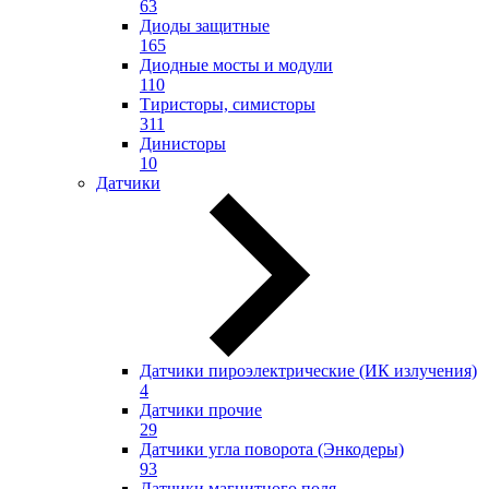
63
Диоды защитные
165
Диодные мосты и модули
110
Тиристоры, симисторы
311
Динисторы
10
Датчики
Датчики пироэлектрические (ИК излучения)
4
Датчики прочие
29
Датчики угла поворота (Энкодеры)
93
Датчики магнитного поля