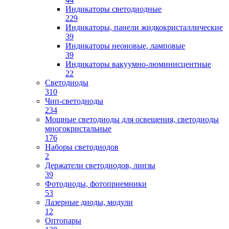
Индикаторы светодиодные
229
Индикаторы, панели жидкокристаллические
39
Индикаторы неоновые, ламповые
39
Индикаторы вакуумно-люминисцентные
22
Светодиоды
310
Чип-светодиоды
234
Мощные светодиоды для освещения, светодиоды
многокристальные
176
Наборы светодиодов
2
Держатели светодиодов, линзы
39
Фотодиоды, фотоприемники
53
Лазерные диоды, модули
12
Оптопары