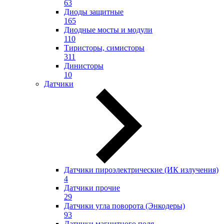
63
Диоды защитные
165
Диодные мосты и модули
110
Тиристоры, симисторы
311
Динисторы
10
Датчики
Датчики пироэлектрические (ИК излучения)
4
Датчики прочие
29
Датчики угла поворота (Энкодеры)
93
Датчики магнитного поля