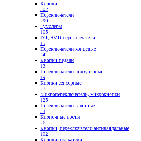
Кнопки
302
Переключатели
290
Тумблеры
105
DIP, SMD переключатели
15
Переключатели концевые
54
Кнопки-педали
13
Переключатели ползунковые
19
Кнопки сенсорные
27
Микропереключатели, микрокнопки
125
Переключатели галетные
33
Кнопочные посты
26
Кнопки, переключатели антивандальные
102
Кнопки- пускатели