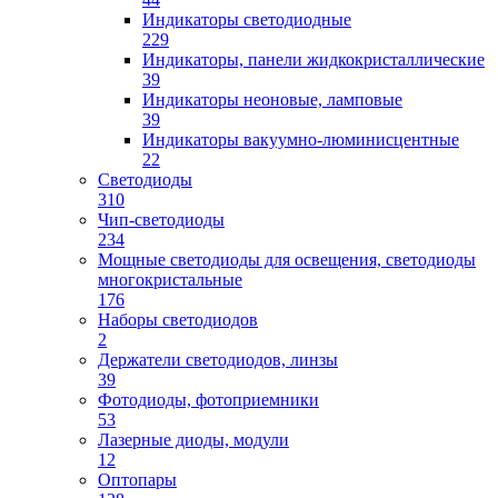
Индикаторы светодиодные
229
Индикаторы, панели жидкокристаллические
39
Индикаторы неоновые, ламповые
39
Индикаторы вакуумно-люминисцентные
22
Светодиоды
310
Чип-светодиоды
234
Мощные светодиоды для освещения, светодиоды
многокристальные
176
Наборы светодиодов
2
Держатели светодиодов, линзы
39
Фотодиоды, фотоприемники
53
Лазерные диоды, модули
12
Оптопары