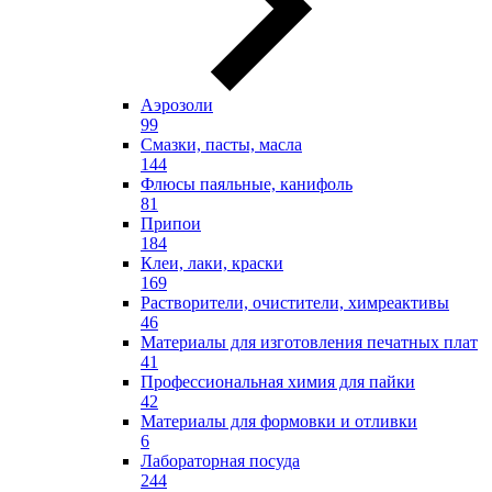
Аэрозоли
99
Смазки, пасты, масла
144
Флюсы паяльные, канифоль
81
Припои
184
Клеи, лаки, краски
169
Растворители, очистители, химреактивы
46
Материалы для изготовления печатных плат
41
Профессиональная химия для пайки
42
Материалы для формовки и отливки
6
Лабораторная посуда
244