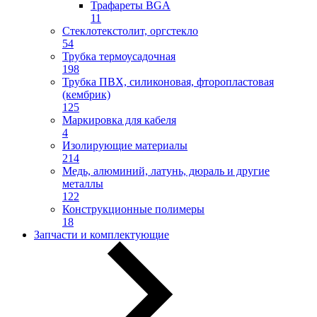
Трафареты BGA
11
Стеклотекстолит, оргстекло
54
Трубка термоусадочная
198
Трубка ПВХ, силиконовая, фторопластовая
(кембрик)
125
Маркировка для кабеля
4
Изолирующие материалы
214
Медь, алюминий, латунь, дюраль и другие
металлы
122
Конструкционные полимеры
18
Запчасти и комплектующие