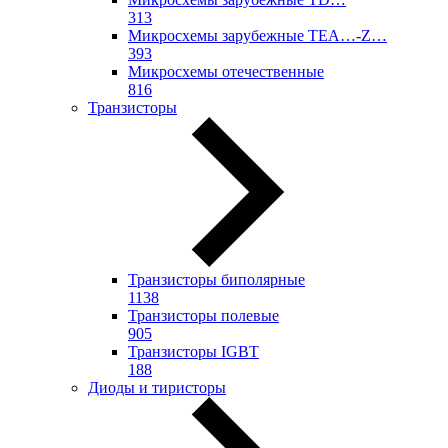
313
Микросхемы зарубежные TEA…-Z…
393
Микросхемы отечественные
816
Транзисторы
Транзисторы биполярные
1138
Транзисторы полевые
905
Транзисторы IGBT
188
Диоды и тиристоры