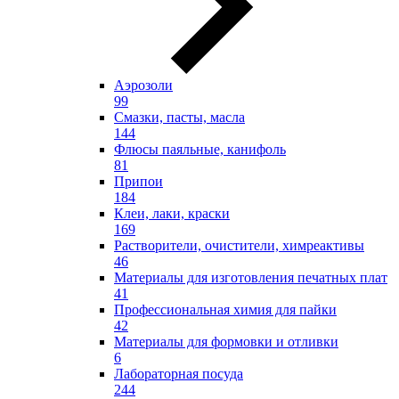
Аэрозоли
99
Смазки, пасты, масла
144
Флюсы паяльные, канифоль
81
Припои
184
Клеи, лаки, краски
169
Растворители, очистители, химреактивы
46
Материалы для изготовления печатных плат
41
Профессиональная химия для пайки
42
Материалы для формовки и отливки
6
Лабораторная посуда
244