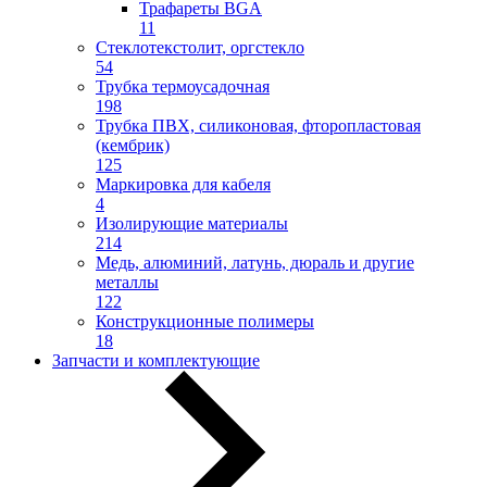
Трафареты BGA
11
Стеклотекстолит, оргстекло
54
Трубка термоусадочная
198
Трубка ПВХ, силиконовая, фторопластовая
(кембрик)
125
Маркировка для кабеля
4
Изолирующие материалы
214
Медь, алюминий, латунь, дюраль и другие
металлы
122
Конструкционные полимеры
18
Запчасти и комплектующие