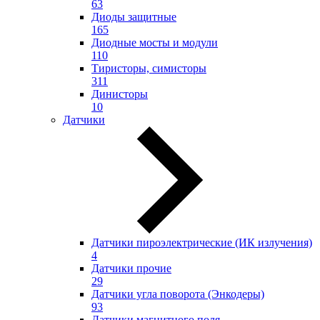
63
Диоды защитные
165
Диодные мосты и модули
110
Тиристоры, симисторы
311
Динисторы
10
Датчики
Датчики пироэлектрические (ИК излучения)
4
Датчики прочие
29
Датчики угла поворота (Энкодеры)
93
Датчики магнитного поля