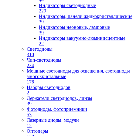
Индикаторы светодиодные
229
Индикаторы, панели жидкокристаллические
39
Индикаторы неоновые, ламповые
39
Индикаторы вакуумно-люминисцентные
22
Светодиоды
310
Чип-светодиоды
234
Мощные светодиоды для освещения, светодиоды
многокристальные
176
Наборы светодиодов
2
Держатели светодиодов, линзы
39
Фотодиоды, фотоприемники
53
Лазерные диоды, модули
12
Оптопары