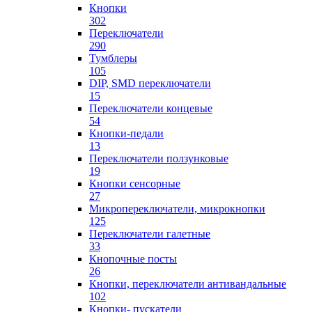
Кнопки
302
Переключатели
290
Тумблеры
105
DIP, SMD переключатели
15
Переключатели концевые
54
Кнопки-педали
13
Переключатели ползунковые
19
Кнопки сенсорные
27
Микропереключатели, микрокнопки
125
Переключатели галетные
33
Кнопочные посты
26
Кнопки, переключатели антивандальные
102
Кнопки- пускатели