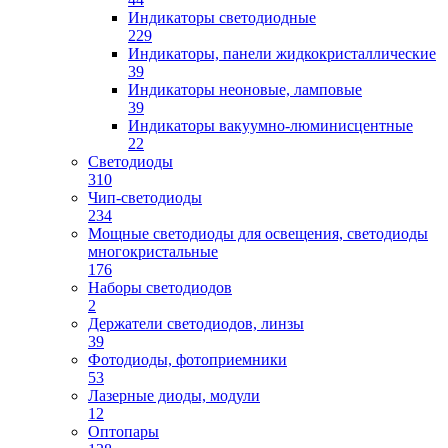
Индикаторы светодиодные
229
Индикаторы, панели жидкокристаллические
39
Индикаторы неоновые, ламповые
39
Индикаторы вакуумно-люминисцентные
22
Светодиоды
310
Чип-светодиоды
234
Мощные светодиоды для освещения, светодиоды
многокристальные
176
Наборы светодиодов
2
Держатели светодиодов, линзы
39
Фотодиоды, фотоприемники
53
Лазерные диоды, модули
12
Оптопары