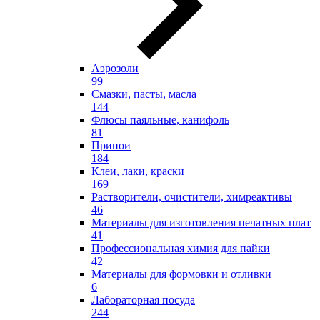
Аэрозоли
99
Смазки, пасты, масла
144
Флюсы паяльные, канифоль
81
Припои
184
Клеи, лаки, краски
169
Растворители, очистители, химреактивы
46
Материалы для изготовления печатных плат
41
Профессиональная химия для пайки
42
Материалы для формовки и отливки
6
Лабораторная посуда
244