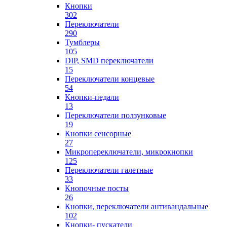
Кнопки
302
Переключатели
290
Тумблеры
105
DIP, SMD переключатели
15
Переключатели концевые
54
Кнопки-педали
13
Переключатели ползунковые
19
Кнопки сенсорные
27
Микропереключатели, микрокнопки
125
Переключатели галетные
33
Кнопочные посты
26
Кнопки, переключатели антивандальные
102
Кнопки- пускатели