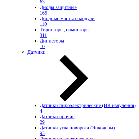
63
Диоды защитные
165
Диодные мосты и модули
110
Тиристоры, симисторы
311
Динисторы
10
Датчики
Датчики пироэлектрические (ИК излучения)
4
Датчики прочие
29
Датчики угла поворота (Энкодеры)
93
Датчики магнитного поля