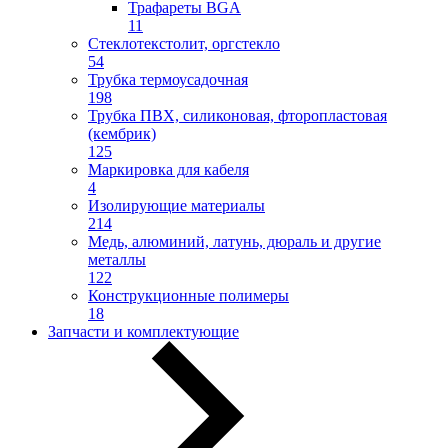
Трафареты BGA
11
Стеклотекстолит, оргстекло
54
Трубка термоусадочная
198
Трубка ПВХ, силиконовая, фторопластовая
(кембрик)
125
Маркировка для кабеля
4
Изолирующие материалы
214
Медь, алюминий, латунь, дюраль и другие
металлы
122
Конструкционные полимеры
18
Запчасти и комплектующие