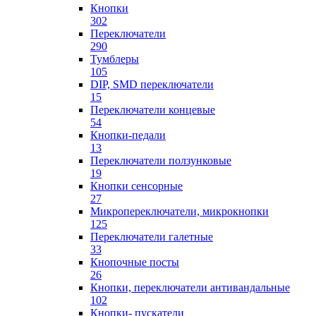
Кнопки
302
Переключатели
290
Тумблеры
105
DIP, SMD переключатели
15
Переключатели концевые
54
Кнопки-педали
13
Переключатели ползунковые
19
Кнопки сенсорные
27
Микропереключатели, микрокнопки
125
Переключатели галетные
33
Кнопочные посты
26
Кнопки, переключатели антивандальные
102
Кнопки- пускатели