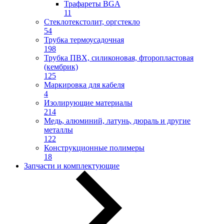
Трафареты BGA
11
Стеклотекстолит, оргстекло
54
Трубка термоусадочная
198
Трубка ПВХ, силиконовая, фторопластовая
(кембрик)
125
Маркировка для кабеля
4
Изолирующие материалы
214
Медь, алюминий, латунь, дюраль и другие
металлы
122
Конструкционные полимеры
18
Запчасти и комплектующие