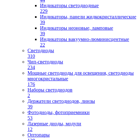
Индикаторы светодиодные
229
Индикаторы, панели жидкокристаллические
39
Индикаторы неоновые, ламповые
39
Индикаторы вакуумно-люминисцентные
22
Светодиоды
310
Чип-светодиоды
234
Мощные светодиоды для освещения, светодиоды
многокристальные
176
Наборы светодиодов
2
Держатели светодиодов, линзы
39
Фотодиоды, фотоприемники
53
Лазерные диоды, модули
12
Оптопары