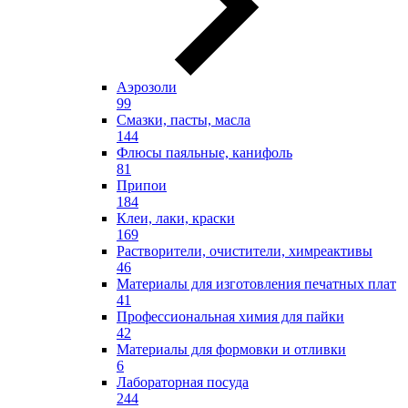
Аэрозоли
99
Смазки, пасты, масла
144
Флюсы паяльные, канифоль
81
Припои
184
Клеи, лаки, краски
169
Растворители, очистители, химреактивы
46
Материалы для изготовления печатных плат
41
Профессиональная химия для пайки
42
Материалы для формовки и отливки
6
Лабораторная посуда
244