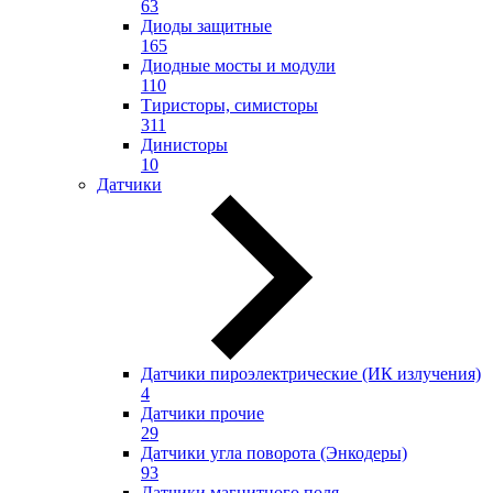
63
Диоды защитные
165
Диодные мосты и модули
110
Тиристоры, симисторы
311
Динисторы
10
Датчики
Датчики пироэлектрические (ИК излучения)
4
Датчики прочие
29
Датчики угла поворота (Энкодеры)
93
Датчики магнитного поля