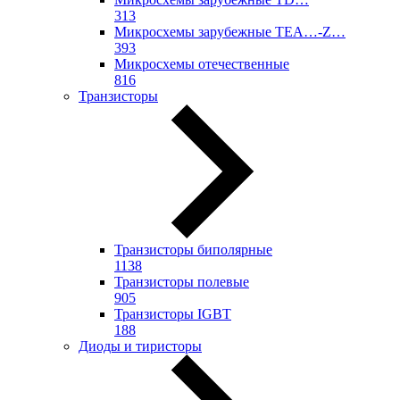
313
Микросхемы зарубежные TEA…-Z…
393
Микросхемы отечественные
816
Транзисторы
Транзисторы биполярные
1138
Транзисторы полевые
905
Транзисторы IGBT
188
Диоды и тиристоры