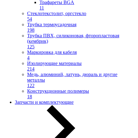
Трафареты BGA
11
Стеклотекстолит, оргстекло
54
Трубка термоусадочная
198
Трубка ПВХ, силиконовая, фторопластовая
(кембрик)
125
Маркировка для кабеля
4
Изолирующие материалы
214
Медь, алюминий, латунь, дюраль и другие
металлы
122
Конструкционные полимеры
18
Запчасти и комплектующие