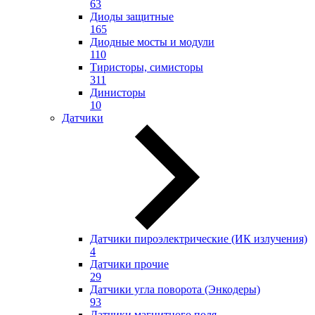
63
Диоды защитные
165
Диодные мосты и модули
110
Тиристоры, симисторы
311
Динисторы
10
Датчики
Датчики пироэлектрические (ИК излучения)
4
Датчики прочие
29
Датчики угла поворота (Энкодеры)
93
Датчики магнитного поля