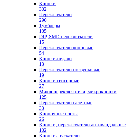
Кнопки
302
Переключатели
290
Тумблеры
105
DIP, SMD переключатели
15
Переключатели концевые
54
Кнопки-педали
13
Переключатели ползунковые
19
Кнопки сенсорные
27
Микропереключатели, микрокнопки
125
Переключатели галетные
33
Кнопочные посты
26
Кнопки, переключатели антивандальные
102
Кнопки- пускатели