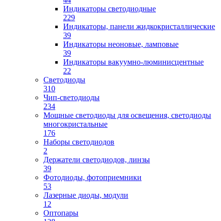
Индикаторы светодиодные
229
Индикаторы, панели жидкокристаллические
39
Индикаторы неоновые, ламповые
39
Индикаторы вакуумно-люминисцентные
22
Светодиоды
310
Чип-светодиоды
234
Мощные светодиоды для освещения, светодиоды
многокристальные
176
Наборы светодиодов
2
Держатели светодиодов, линзы
39
Фотодиоды, фотоприемники
53
Лазерные диоды, модули
12
Оптопары