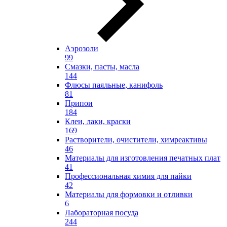
Аэрозоли
99
Смазки, пасты, масла
144
Флюсы паяльные, канифоль
81
Припои
184
Клеи, лаки, краски
169
Растворители, очистители, химреактивы
46
Материалы для изготовления печатных плат
41
Профессиональная химия для пайки
42
Материалы для формовки и отливки
6
Лабораторная посуда
244