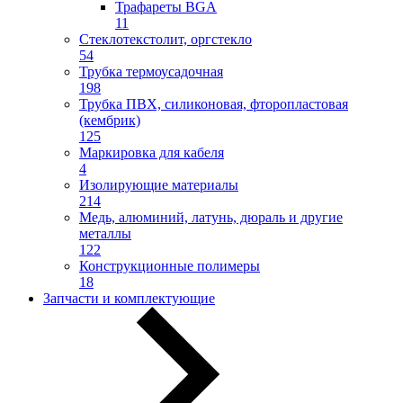
Трафареты BGA
11
Стеклотекстолит, оргстекло
54
Трубка термоусадочная
198
Трубка ПВХ, силиконовая, фторопластовая
(кембрик)
125
Маркировка для кабеля
4
Изолирующие материалы
214
Медь, алюминий, латунь, дюраль и другие
металлы
122
Конструкционные полимеры
18
Запчасти и комплектующие