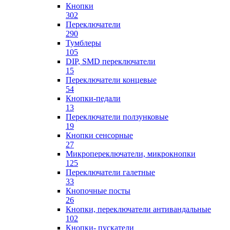
Кнопки
302
Переключатели
290
Тумблеры
105
DIP, SMD переключатели
15
Переключатели концевые
54
Кнопки-педали
13
Переключатели ползунковые
19
Кнопки сенсорные
27
Микропереключатели, микрокнопки
125
Переключатели галетные
33
Кнопочные посты
26
Кнопки, переключатели антивандальные
102
Кнопки- пускатели