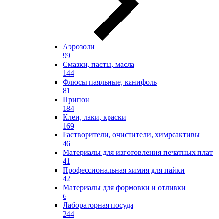
Аэрозоли
99
Смазки, пасты, масла
144
Флюсы паяльные, канифоль
81
Припои
184
Клеи, лаки, краски
169
Растворители, очистители, химреактивы
46
Материалы для изготовления печатных плат
41
Профессиональная химия для пайки
42
Материалы для формовки и отливки
6
Лабораторная посуда
244