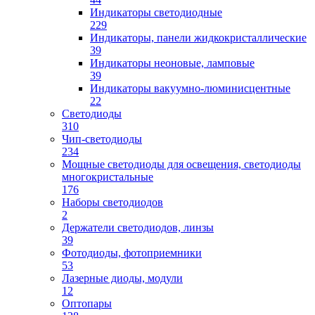
Индикаторы светодиодные
229
Индикаторы, панели жидкокристаллические
39
Индикаторы неоновые, ламповые
39
Индикаторы вакуумно-люминисцентные
22
Светодиоды
310
Чип-светодиоды
234
Мощные светодиоды для освещения, светодиоды
многокристальные
176
Наборы светодиодов
2
Держатели светодиодов, линзы
39
Фотодиоды, фотоприемники
53
Лазерные диоды, модули
12
Оптопары