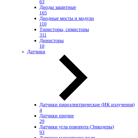
63
Диоды защитные
165
Диодные мосты и модули
110
Тиристоры, симисторы
311
Динисторы
10
Датчики
Датчики пироэлектрические (ИК излучения)
4
Датчики прочие
29
Датчики угла поворота (Энкодеры)
93
Датчики магнитного поля