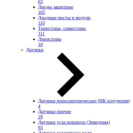
63
Диоды защитные
165
Диодные мосты и модули
110
Тиристоры, симисторы
311
Динисторы
10
Датчики
Датчики пироэлектрические (ИК излучения)
4
Датчики прочие
29
Датчики угла поворота (Энкодеры)
93
Датчики магнитного поля