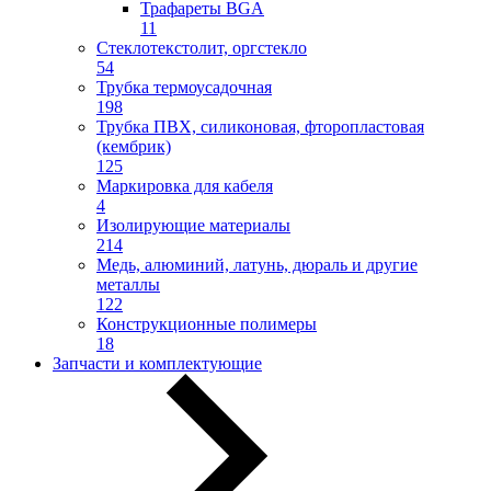
Трафареты BGA
11
Стеклотекстолит, оргстекло
54
Трубка термоусадочная
198
Трубка ПВХ, силиконовая, фторопластовая
(кембрик)
125
Маркировка для кабеля
4
Изолирующие материалы
214
Медь, алюминий, латунь, дюраль и другие
металлы
122
Конструкционные полимеры
18
Запчасти и комплектующие