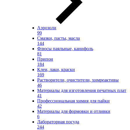
Аэрозоли
99
Смазки, пасты, масла
144
Флюсы паяльные, канифоль
81
Припои
184
Клеи, лаки, краски
169
Растворители, очистители, химреактивы
46
Материалы для изготовления печатных плат
41
Профессиональная химия для пайки
42
Материалы для формовки и отливки
6
Лабораторная посуда
244