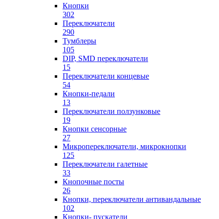
Кнопки
302
Переключатели
290
Тумблеры
105
DIP, SMD переключатели
15
Переключатели концевые
54
Кнопки-педали
13
Переключатели ползунковые
19
Кнопки сенсорные
27
Микропереключатели, микрокнопки
125
Переключатели галетные
33
Кнопочные посты
26
Кнопки, переключатели антивандальные
102
Кнопки- пускатели