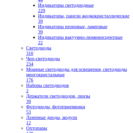
Индикаторы светодиодные
229
Индикаторы, панели жидкокристаллические
39
Индикаторы неоновые, ламповые
39
Индикаторы вакуумно-люминисцентные
22
Светодиоды
310
Чип-светодиоды
234
Мощные светодиоды для освещения, светодиоды
многокристальные
176
Наборы светодиодов
2
Держатели светодиодов, линзы
39
Фотодиоды, фотоприемники
53
Лазерные диоды, модули
12
Оптопары