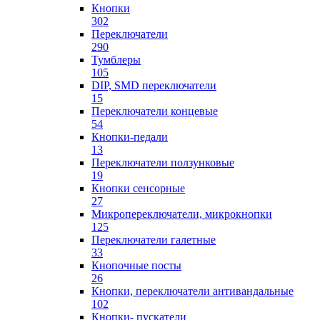
Кнопки
302
Переключатели
290
Тумблеры
105
DIP, SMD переключатели
15
Переключатели концевые
54
Кнопки-педали
13
Переключатели ползунковые
19
Кнопки сенсорные
27
Микропереключатели, микрокнопки
125
Переключатели галетные
33
Кнопочные посты
26
Кнопки, переключатели антивандальные
102
Кнопки- пускатели