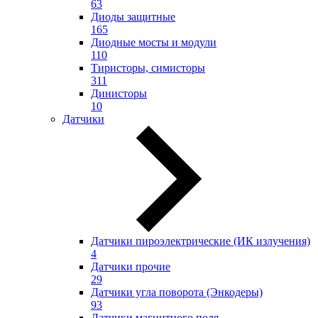
63
Диоды защитные
165
Диодные мосты и модули
110
Тиристоры, симисторы
311
Динисторы
10
Датчики
Датчики пироэлектрические (ИК излучения)
4
Датчики прочие
29
Датчики угла поворота (Энкодеры)
93
Датчики магнитного поля