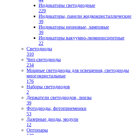
Индикаторы светодиодные
229
Индикаторы, панели жидкокристаллические
39
Индикаторы неоновые, ламповые
39
Индикаторы вакуумно-люминисцентные
22
Светодиоды
310
Чип-светодиоды
234
Мощные светодиоды для освещения, светодиоды
многокристальные
176
Наборы светодиодов
2
Держатели светодиодов, линзы
39
Фотодиоды, фотоприемники
53
Лазерные диоды, модули
12
Оптопары