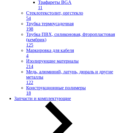
Трафареты BGA
11
Стеклотекстолит, оргстекло
54
Трубка термоусадочная
198
Трубка ПВХ, силиконовая, фторопластовая
(кембрик)
125
Маркировка для кабеля
4
Изолирующие материалы
214
Медь, алюминий, латунь, дюраль и другие
металлы
122
Конструкционные полимеры
18
Запчасти и комплектующие