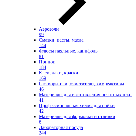
Аэрозоли
99
Смазки, пасты, масла
144
Флюсы паяльные, канифоль
81
Припои
184
Клеи, лаки, краски
169
Растворители, очистители, химреактивы
46
Материалы для изготовления печатных плат
41
Профессиональная химия для пайки
42
Материалы для формовки и отливки
6
Лабораторная посуда
244