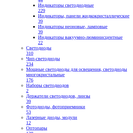
Индикаторы светодиодные
229
Индикаторы, панели жидкокристаллические
39
Индикаторы неоновые, ламповые
39
Индикаторы вакуумно-люминисцентные
22
Светодиоды
310
Чип-светодиоды
234
Мощные светодиоды для освещения, светодиоды
многокристальные
176
Наборы светодиодов
2
Держатели светодиодов, линзы
39
Фотодиоды, фотоприемники
53
Лазерные диоды, модули
12
Оптопары