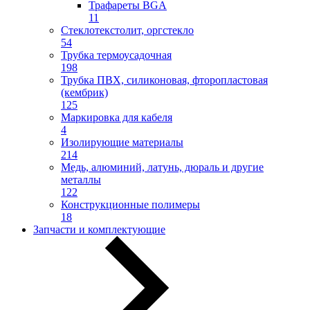
Трафареты BGA
11
Стеклотекстолит, оргстекло
54
Трубка термоусадочная
198
Трубка ПВХ, силиконовая, фторопластовая
(кембрик)
125
Маркировка для кабеля
4
Изолирующие материалы
214
Медь, алюминий, латунь, дюраль и другие
металлы
122
Конструкционные полимеры
18
Запчасти и комплектующие