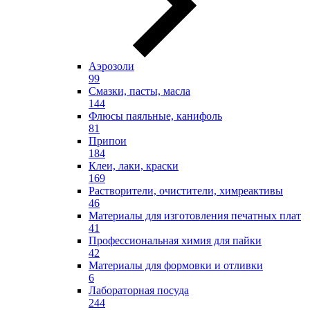
Аэрозоли
99
Смазки, пасты, масла
144
Флюсы паяльные, канифоль
81
Припои
184
Клеи, лаки, краски
169
Растворители, очистители, химреактивы
46
Материалы для изготовления печатных плат
41
Профессиональная химия для пайки
42
Материалы для формовки и отливки
6
Лабораторная посуда
244