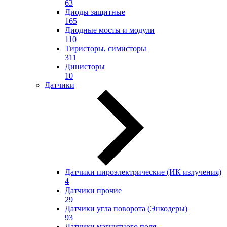
63
Диоды защитные
165
Диодные мосты и модули
110
Тиристоры, симисторы
311
Динисторы
10
Датчики
Датчики пироэлектрические (ИК излучения)
4
Датчики прочие
29
Датчики угла поворота (Энкодеры)
93
Датчики магнитного поля