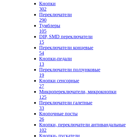
Кнопки
302
Переключатели
290
Тумблеры
105
DIP, SMD переключатели
15
Переключатели концевые
54
Кнопки-педали
13
Переключатели ползунковые
19
Кнопки сенсорные
27
Микропереключатели, микрокнопки
125
Переключатели галетные
33
Кнопочные посты
26
Кнопки, переключатели антивандальные
102
Кнопки- пускатели