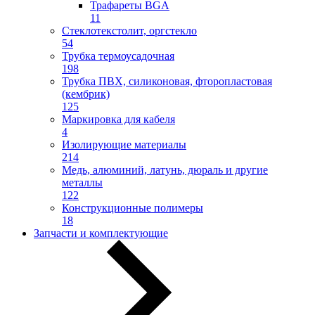
Трафареты BGA
11
Стеклотекстолит, оргстекло
54
Трубка термоусадочная
198
Трубка ПВХ, силиконовая, фторопластовая
(кембрик)
125
Маркировка для кабеля
4
Изолирующие материалы
214
Медь, алюминий, латунь, дюраль и другие
металлы
122
Конструкционные полимеры
18
Запчасти и комплектующие