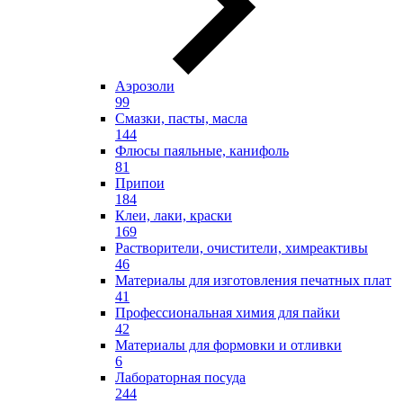
Аэрозоли
99
Смазки, пасты, масла
144
Флюсы паяльные, канифоль
81
Припои
184
Клеи, лаки, краски
169
Растворители, очистители, химреактивы
46
Материалы для изготовления печатных плат
41
Профессиональная химия для пайки
42
Материалы для формовки и отливки
6
Лабораторная посуда
244