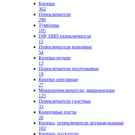
Кнопки
302
Переключатели
290
Тумблеры
105
DIP, SMD переключатели
15
Переключатели концевые
54
Кнопки-педали
13
Переключатели ползунковые
19
Кнопки сенсорные
27
Микропереключатели, микрокнопки
125
Переключатели галетные
33
Кнопочные посты
26
Кнопки, переключатели антивандальные
102
Кнопки- пускатели