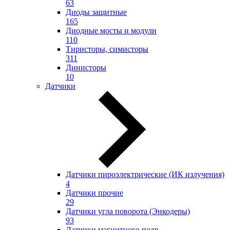
63
Диоды защитные
165
Диодные мосты и модули
110
Тиристоры, симисторы
311
Динисторы
10
Датчики
Датчики пироэлектрические (ИК излучения)
4
Датчики прочие
29
Датчики угла поворота (Энкодеры)
93
Датчики магнитного поля