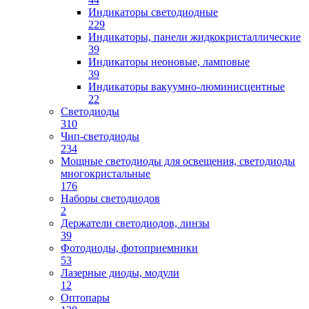
Индикаторы светодиодные
229
Индикаторы, панели жидкокристаллические
39
Индикаторы неоновые, ламповые
39
Индикаторы вакуумно-люминисцентные
22
Светодиоды
310
Чип-светодиоды
234
Мощные светодиоды для освещения, светодиоды
многокристальные
176
Наборы светодиодов
2
Держатели светодиодов, линзы
39
Фотодиоды, фотоприемники
53
Лазерные диоды, модули
12
Оптопары