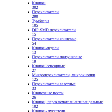
Кнопки
302
Переключатели
290
Тумблеры
105
DIP, SMD переключатели
15
Переключатели концевые
54
Кнопки-педали
13
Переключатели ползунковые
19
Кнопки сенсорные
27
Микропереключатели, микрокнопки
125
Переключатели галетные
33
Кнопочные посты
26
Кнопки, переключатели антивандальные
102
Кнопки- пускатели