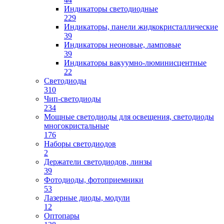
Индикаторы светодиодные
229
Индикаторы, панели жидкокристаллические
39
Индикаторы неоновые, ламповые
39
Индикаторы вакуумно-люминисцентные
22
Светодиоды
310
Чип-светодиоды
234
Мощные светодиоды для освещения, светодиоды
многокристальные
176
Наборы светодиодов
2
Держатели светодиодов, линзы
39
Фотодиоды, фотоприемники
53
Лазерные диоды, модули
12
Оптопары