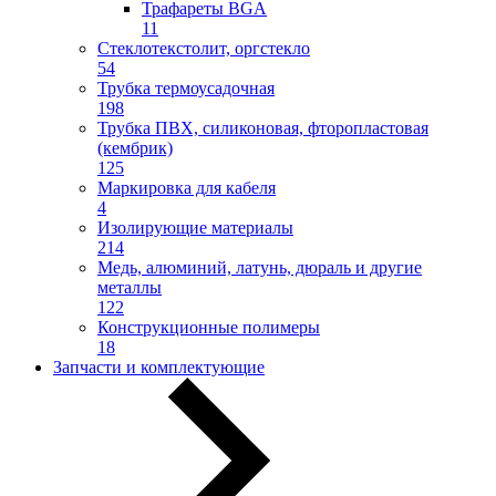
Трафареты BGA
11
Стеклотекстолит, оргстекло
54
Трубка термоусадочная
198
Трубка ПВХ, силиконовая, фторопластовая
(кембрик)
125
Маркировка для кабеля
4
Изолирующие материалы
214
Медь, алюминий, латунь, дюраль и другие
металлы
122
Конструкционные полимеры
18
Запчасти и комплектующие