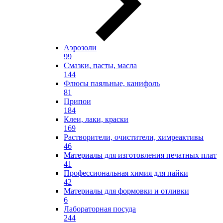
Аэрозоли
99
Смазки, пасты, масла
144
Флюсы паяльные, канифоль
81
Припои
184
Клеи, лаки, краски
169
Растворители, очистители, химреактивы
46
Материалы для изготовления печатных плат
41
Профессиональная химия для пайки
42
Материалы для формовки и отливки
6
Лабораторная посуда
244