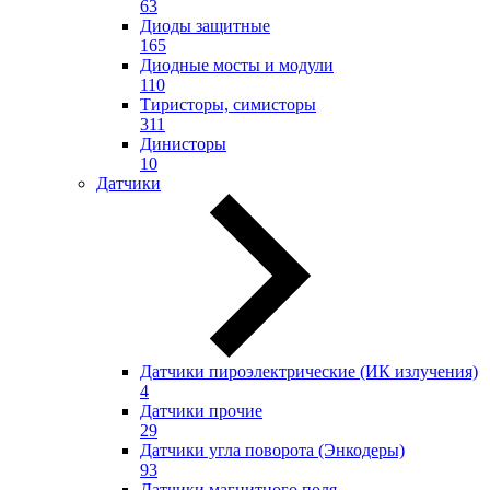
63
Диоды защитные
165
Диодные мосты и модули
110
Тиристоры, симисторы
311
Динисторы
10
Датчики
Датчики пироэлектрические (ИК излучения)
4
Датчики прочие
29
Датчики угла поворота (Энкодеры)
93
Датчики магнитного поля