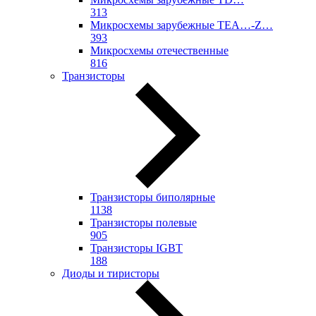
313
Микросхемы зарубежные TEA…-Z…
393
Микросхемы отечественные
816
Транзисторы
Транзисторы биполярные
1138
Транзисторы полевые
905
Транзисторы IGBT
188
Диоды и тиристоры