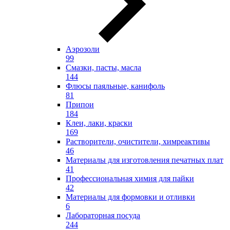
Аэрозоли
99
Смазки, пасты, масла
144
Флюсы паяльные, канифоль
81
Припои
184
Клеи, лаки, краски
169
Растворители, очистители, химреактивы
46
Материалы для изготовления печатных плат
41
Профессиональная химия для пайки
42
Материалы для формовки и отливки
6
Лабораторная посуда
244