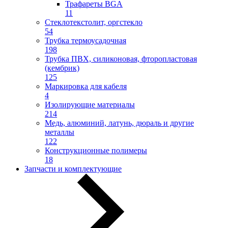
Трафареты BGA
11
Стеклотекстолит, оргстекло
54
Трубка термоусадочная
198
Трубка ПВХ, силиконовая, фторопластовая
(кембрик)
125
Маркировка для кабеля
4
Изолирующие материалы
214
Медь, алюминий, латунь, дюраль и другие
металлы
122
Конструкционные полимеры
18
Запчасти и комплектующие