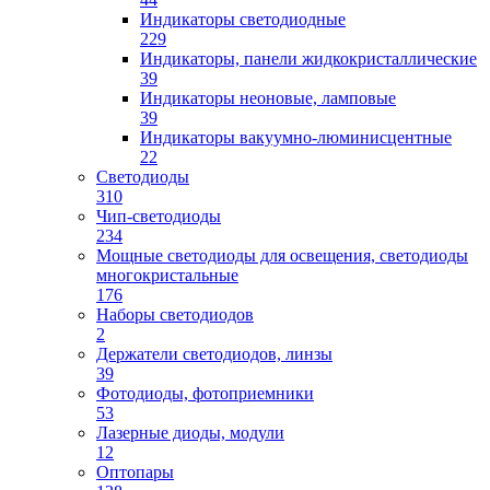
Индикаторы светодиодные
229
Индикаторы, панели жидкокристаллические
39
Индикаторы неоновые, ламповые
39
Индикаторы вакуумно-люминисцентные
22
Светодиоды
310
Чип-светодиоды
234
Мощные светодиоды для освещения, светодиоды
многокристальные
176
Наборы светодиодов
2
Держатели светодиодов, линзы
39
Фотодиоды, фотоприемники
53
Лазерные диоды, модули
12
Оптопары