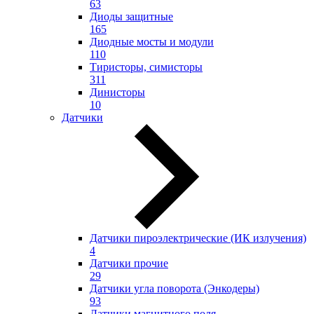
63
Диоды защитные
165
Диодные мосты и модули
110
Тиристоры, симисторы
311
Динисторы
10
Датчики
Датчики пироэлектрические (ИК излучения)
4
Датчики прочие
29
Датчики угла поворота (Энкодеры)
93
Датчики магнитного поля