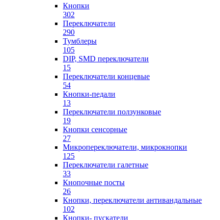
Кнопки
302
Переключатели
290
Тумблеры
105
DIP, SMD переключатели
15
Переключатели концевые
54
Кнопки-педали
13
Переключатели ползунковые
19
Кнопки сенсорные
27
Микропереключатели, микрокнопки
125
Переключатели галетные
33
Кнопочные посты
26
Кнопки, переключатели антивандальные
102
Кнопки- пускатели