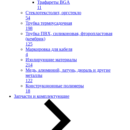
Трафареты BGA
11
Стеклотекстолит, оргстекло
54
Трубка термоусадочная
198
Трубка ПВХ, силиконовая, фторопластовая
(кембрик)
125
Маркировка для кабеля
4
Изолирующие материалы
214
Медь, алюминий, латунь, дюраль и другие
металлы
122
Конструкционные полимеры
18
Запчасти и комплектующие