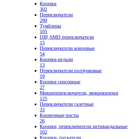
Кнопки
302
Переключатели
290
Тумблеры
105
DIP, SMD переключатели
15
Переключатели концевые
54
Кнопки-педали
13
Переключатели ползунковые
19
Кнопки сенсорные
27
Микропереключатели, микрокнопки
125
Переключатели галетные
33
Кнопочные посты
26
Кнопки, переключатели антивандальные
102
Кнопки- пускатели