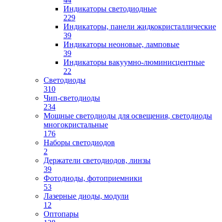
Индикаторы светодиодные
229
Индикаторы, панели жидкокристаллические
39
Индикаторы неоновые, ламповые
39
Индикаторы вакуумно-люминисцентные
22
Светодиоды
310
Чип-светодиоды
234
Мощные светодиоды для освещения, светодиоды
многокристальные
176
Наборы светодиодов
2
Держатели светодиодов, линзы
39
Фотодиоды, фотоприемники
53
Лазерные диоды, модули
12
Оптопары