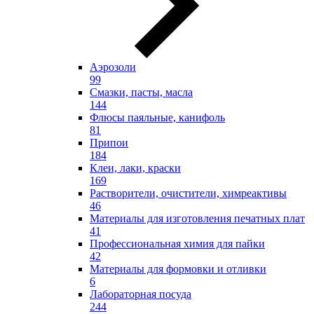
Аэрозоли
99
Смазки, пасты, масла
144
Флюсы паяльные, канифоль
81
Припои
184
Клеи, лаки, краски
169
Растворители, очистители, химреактивы
46
Материалы для изготовления печатных плат
41
Профессиональная химия для пайки
42
Материалы для формовки и отливки
6
Лабораторная посуда
244