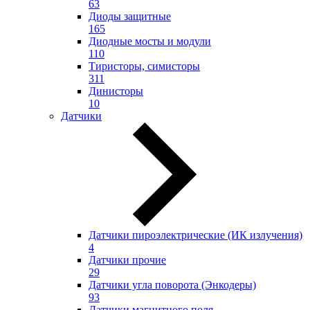
63
Диоды защитные
165
Диодные мосты и модули
110
Тиристоры, симисторы
311
Динисторы
10
Датчики
Датчики пироэлектрические (ИК излучения)
4
Датчики прочие
29
Датчики угла поворота (Энкодеры)
93
Датчики магнитного поля