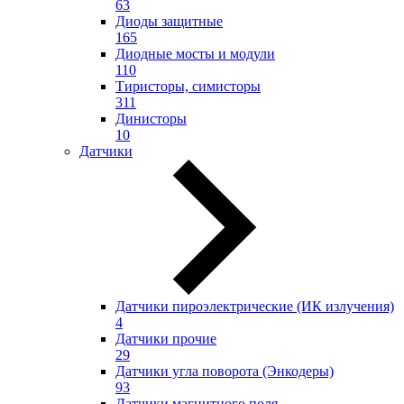
63
Диоды защитные
165
Диодные мосты и модули
110
Тиристоры, симисторы
311
Динисторы
10
Датчики
Датчики пироэлектрические (ИК излучения)
4
Датчики прочие
29
Датчики угла поворота (Энкодеры)
93
Датчики магнитного поля