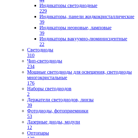
Индикаторы светодиодные
229
Индикаторы, панели жидкокристаллические
39
Индикаторы неоновые, ламповые
39
Индикаторы вакуумно-люминисцентные
22
Светодиоды
310
Чип-светодиоды
234
Мощные светодиоды для освещения, светодиоды
многокристальные
176
Наборы светодиодов
2
Держатели светодиодов, линзы
39
Фотодиоды, фотоприемники
53
Лазерные диоды, модули
12
Оптопары