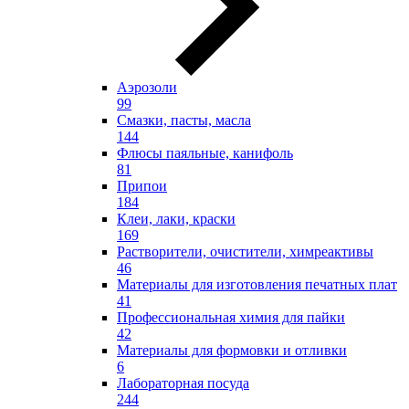
Аэрозоли
99
Смазки, пасты, масла
144
Флюсы паяльные, канифоль
81
Припои
184
Клеи, лаки, краски
169
Растворители, очистители, химреактивы
46
Материалы для изготовления печатных плат
41
Профессиональная химия для пайки
42
Материалы для формовки и отливки
6
Лабораторная посуда
244