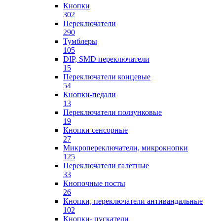
Кнопки
302
Переключатели
290
Тумблеры
105
DIP, SMD переключатели
15
Переключатели концевые
54
Кнопки-педали
13
Переключатели ползунковые
19
Кнопки сенсорные
27
Микропереключатели, микрокнопки
125
Переключатели галетные
33
Кнопочные посты
26
Кнопки, переключатели антивандальные
102
Кнопки- пускатели