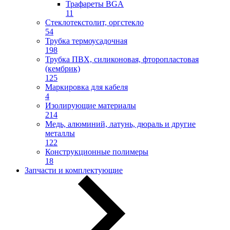
Трафареты BGA
11
Стеклотекстолит, оргстекло
54
Трубка термоусадочная
198
Трубка ПВХ, силиконовая, фторопластовая
(кембрик)
125
Маркировка для кабеля
4
Изолирующие материалы
214
Медь, алюминий, латунь, дюраль и другие
металлы
122
Конструкционные полимеры
18
Запчасти и комплектующие