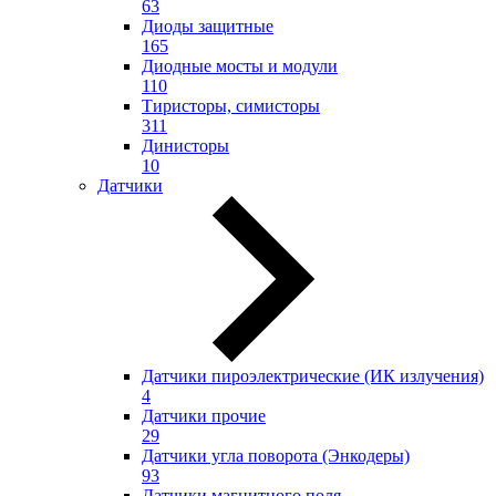
63
Диоды защитные
165
Диодные мосты и модули
110
Тиристоры, симисторы
311
Динисторы
10
Датчики
Датчики пироэлектрические (ИК излучения)
4
Датчики прочие
29
Датчики угла поворота (Энкодеры)
93
Датчики магнитного поля