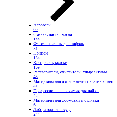
Аэрозоли
99
Смазки, пасты, масла
144
Флюсы паяльные, канифоль
81
Припои
184
Клеи, лаки, краски
169
Растворители, очистители, химреактивы
46
Материалы для изготовления печатных плат
41
Профессиональная химия для пайки
42
Материалы для формовки и отливки
6
Лабораторная посуда
244