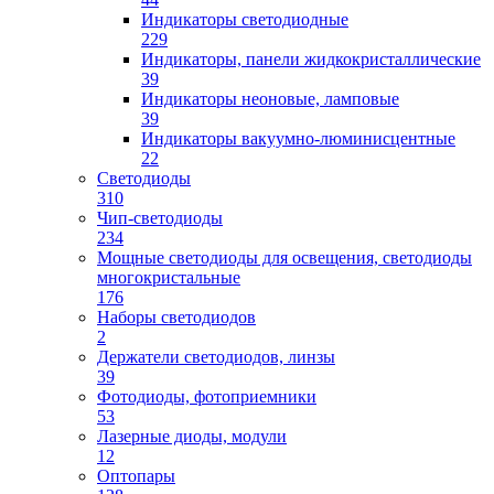
Индикаторы светодиодные
229
Индикаторы, панели жидкокристаллические
39
Индикаторы неоновые, ламповые
39
Индикаторы вакуумно-люминисцентные
22
Светодиоды
310
Чип-светодиоды
234
Мощные светодиоды для освещения, светодиоды
многокристальные
176
Наборы светодиодов
2
Держатели светодиодов, линзы
39
Фотодиоды, фотоприемники
53
Лазерные диоды, модули
12
Оптопары