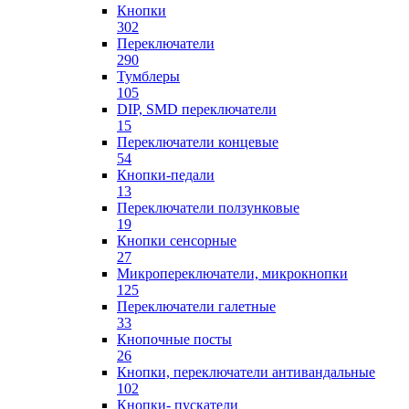
Кнопки
302
Переключатели
290
Тумблеры
105
DIP, SMD переключатели
15
Переключатели концевые
54
Кнопки-педали
13
Переключатели ползунковые
19
Кнопки сенсорные
27
Микропереключатели, микрокнопки
125
Переключатели галетные
33
Кнопочные посты
26
Кнопки, переключатели антивандальные
102
Кнопки- пускатели