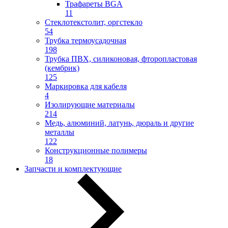
Трафареты BGA
11
Стеклотекстолит, оргстекло
54
Трубка термоусадочная
198
Трубка ПВХ, силиконовая, фторопластовая
(кембрик)
125
Маркировка для кабеля
4
Изолирующие материалы
214
Медь, алюминий, латунь, дюраль и другие
металлы
122
Конструкционные полимеры
18
Запчасти и комплектующие