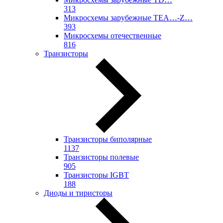
313
Микросхемы зарубежные TEA…-Z…
393
Микросхемы отечественные
816
Транзисторы
Транзисторы биполярные
1137
Транзисторы полевые
905
Транзисторы IGBT
188
Диоды и тиристоры