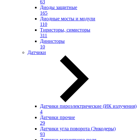
63
Диоды защитные
165
Диодные мосты и модули
110
Тиристоры, симисторы
311
Динисторы
10
Датчики
Датчики пироэлектрические (ИК излучения)
4
Датчики прочие
29
Датчики угла поворота (Энкодеры)
93
Датчики магнитного поля