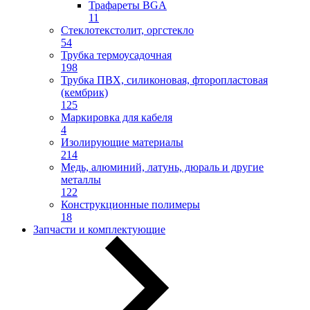
Трафареты BGA
11
Стеклотекстолит, оргстекло
54
Трубка термоусадочная
198
Трубка ПВХ, силиконовая, фторопластовая
(кембрик)
125
Маркировка для кабеля
4
Изолирующие материалы
214
Медь, алюминий, латунь, дюраль и другие
металлы
122
Конструкционные полимеры
18
Запчасти и комплектующие