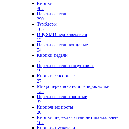
Кнопки
302
Переключатели
290
Тумблеры
105
DIP, SMD переключатели
15
Переключатели концевые
54
Кнопки-педали
13
Переключатели ползунковые
19
Кнопки сенсорные
27
Микропереключатели, микрокнопки
125
Переключатели галетные
33
Кнопочные посты
26
Кнопки, переключатели антивандальные
102
Кнопки- пускатели