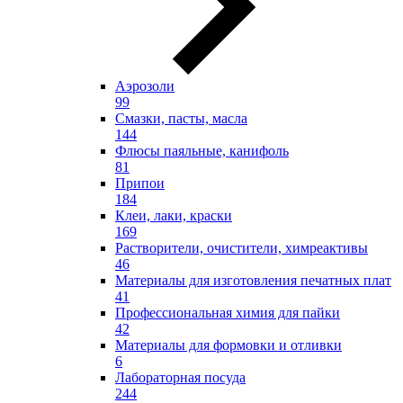
Аэрозоли
99
Смазки, пасты, масла
144
Флюсы паяльные, канифоль
81
Припои
184
Клеи, лаки, краски
169
Растворители, очистители, химреактивы
46
Материалы для изготовления печатных плат
41
Профессиональная химия для пайки
42
Материалы для формовки и отливки
6
Лабораторная посуда
244