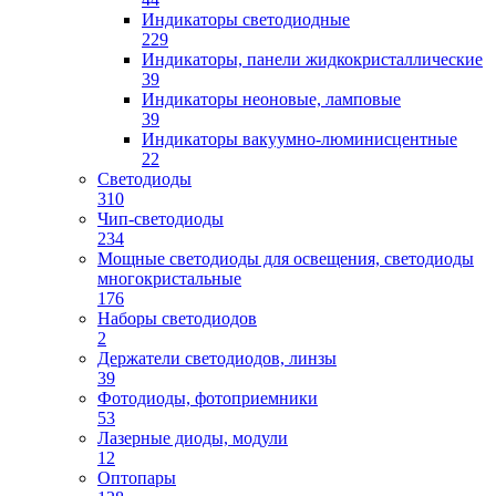
Индикаторы светодиодные
229
Индикаторы, панели жидкокристаллические
39
Индикаторы неоновые, ламповые
39
Индикаторы вакуумно-люминисцентные
22
Светодиоды
310
Чип-светодиоды
234
Мощные светодиоды для освещения, светодиоды
многокристальные
176
Наборы светодиодов
2
Держатели светодиодов, линзы
39
Фотодиоды, фотоприемники
53
Лазерные диоды, модули
12
Оптопары