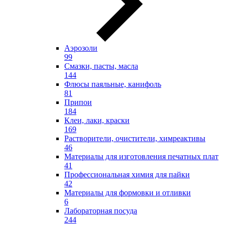
Аэрозоли
99
Смазки, пасты, масла
144
Флюсы паяльные, канифоль
81
Припои
184
Клеи, лаки, краски
169
Растворители, очистители, химреактивы
46
Материалы для изготовления печатных плат
41
Профессиональная химия для пайки
42
Материалы для формовки и отливки
6
Лабораторная посуда
244