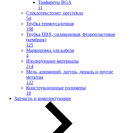
Трафареты BGA
11
Стеклотекстолит, оргстекло
54
Трубка термоусадочная
198
Трубка ПВХ, силиконовая, фторопластовая
(кембрик)
125
Маркировка для кабеля
4
Изолирующие материалы
214
Медь, алюминий, латунь, дюраль и другие
металлы
122
Конструкционные полимеры
18
Запчасти и комплектующие