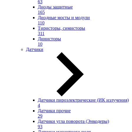
63
Диоды защитные
165
Диодные мосты и модули
110
Тиристоры, симисторы
311
Динисторы
10
Датчики
Датчики пироэлектрические (ИК излучения)
4
Датчики прочие
29
Датчики угла поворота (Энкодеры)
93
Датчики магнитного поля