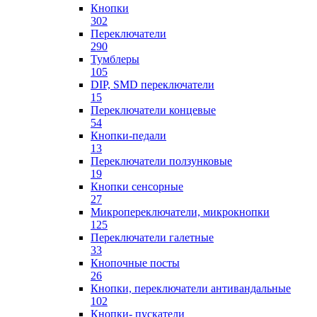
Кнопки
302
Переключатели
290
Тумблеры
105
DIP, SMD переключатели
15
Переключатели концевые
54
Кнопки-педали
13
Переключатели ползунковые
19
Кнопки сенсорные
27
Микропереключатели, микрокнопки
125
Переключатели галетные
33
Кнопочные посты
26
Кнопки, переключатели антивандальные
102
Кнопки- пускатели