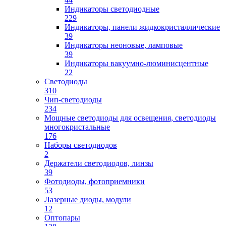
Индикаторы светодиодные
229
Индикаторы, панели жидкокристаллические
39
Индикаторы неоновые, ламповые
39
Индикаторы вакуумно-люминисцентные
22
Светодиоды
310
Чип-светодиоды
234
Мощные светодиоды для освещения, светодиоды
многокристальные
176
Наборы светодиодов
2
Держатели светодиодов, линзы
39
Фотодиоды, фотоприемники
53
Лазерные диоды, модули
12
Оптопары