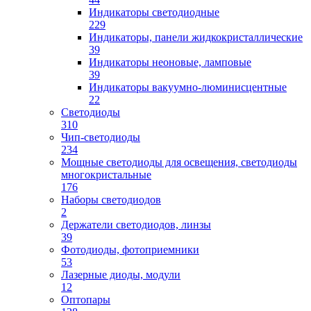
Индикаторы светодиодные
229
Индикаторы, панели жидкокристаллические
39
Индикаторы неоновые, ламповые
39
Индикаторы вакуумно-люминисцентные
22
Светодиоды
310
Чип-светодиоды
234
Мощные светодиоды для освещения, светодиоды
многокристальные
176
Наборы светодиодов
2
Держатели светодиодов, линзы
39
Фотодиоды, фотоприемники
53
Лазерные диоды, модули
12
Оптопары