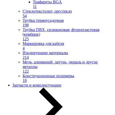
Трафареты BGA
11
Стеклотекстолит, оргстекло
54
Трубка термоусадочная
198
Трубка ПВХ, силиконовая, фторопластовая
(кембрик)
125
Маркировка для кабеля
4
Изолирующие материалы
214
Медь, алюминий, латунь, дюраль и другие
металлы
122
Конструкционные полимеры
18
Запчасти и комплектующие