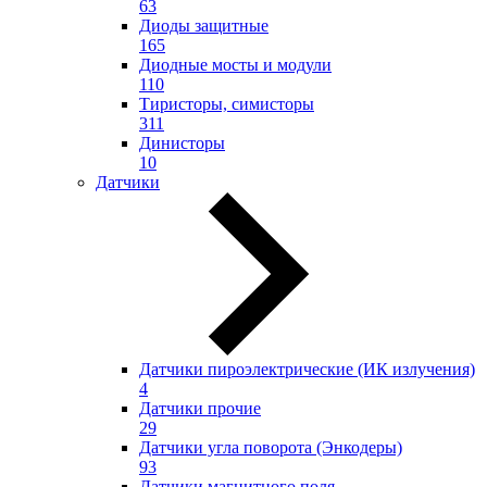
63
Диоды защитные
165
Диодные мосты и модули
110
Тиристоры, симисторы
311
Динисторы
10
Датчики
Датчики пироэлектрические (ИК излучения)
4
Датчики прочие
29
Датчики угла поворота (Энкодеры)
93
Датчики магнитного поля