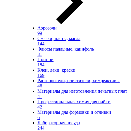
Аэрозоли
99
Смазки, пасты, масла
144
Флюсы паяльные, канифоль
81
Припои
184
Клеи, лаки, краски
169
Растворители, очистители, химреактивы
46
Материалы для изготовления печатных плат
41
Профессиональная химия для пайки
42
Материалы для формовки и отливки
6
Лабораторная посуда
244