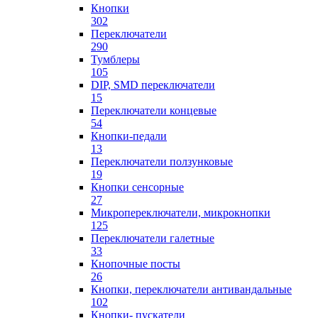
Кнопки
302
Переключатели
290
Тумблеры
105
DIP, SMD переключатели
15
Переключатели концевые
54
Кнопки-педали
13
Переключатели ползунковые
19
Кнопки сенсорные
27
Микропереключатели, микрокнопки
125
Переключатели галетные
33
Кнопочные посты
26
Кнопки, переключатели антивандальные
102
Кнопки- пускатели