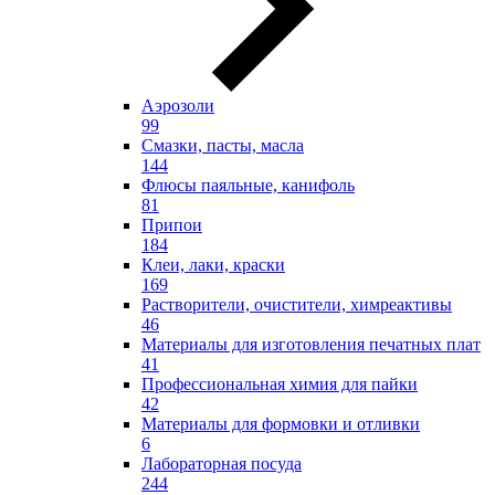
Аэрозоли
99
Смазки, пасты, масла
144
Флюсы паяльные, канифоль
81
Припои
184
Клеи, лаки, краски
169
Растворители, очистители, химреактивы
46
Материалы для изготовления печатных плат
41
Профессиональная химия для пайки
42
Материалы для формовки и отливки
6
Лабораторная посуда
244