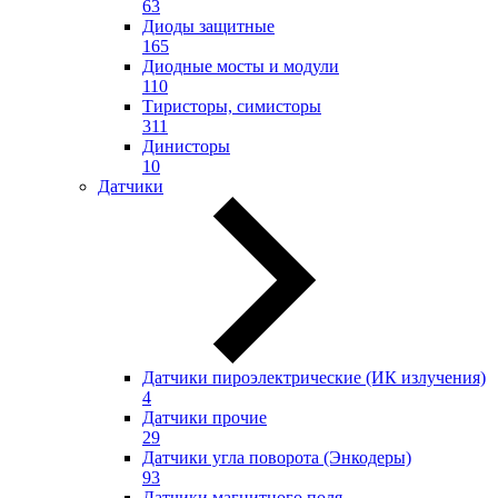
63
Диоды защитные
165
Диодные мосты и модули
110
Тиристоры, симисторы
311
Динисторы
10
Датчики
Датчики пироэлектрические (ИК излучения)
4
Датчики прочие
29
Датчики угла поворота (Энкодеры)
93
Датчики магнитного поля