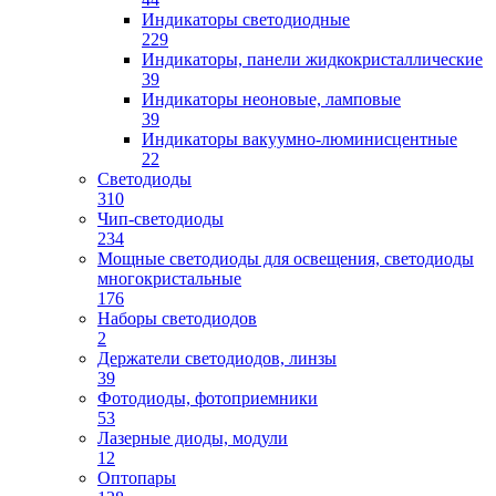
Индикаторы светодиодные
229
Индикаторы, панели жидкокристаллические
39
Индикаторы неоновые, ламповые
39
Индикаторы вакуумно-люминисцентные
22
Светодиоды
310
Чип-светодиоды
234
Мощные светодиоды для освещения, светодиоды
многокристальные
176
Наборы светодиодов
2
Держатели светодиодов, линзы
39
Фотодиоды, фотоприемники
53
Лазерные диоды, модули
12
Оптопары