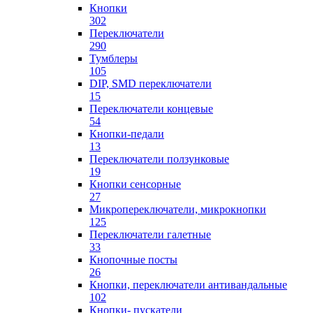
Кнопки
302
Переключатели
290
Тумблеры
105
DIP, SMD переключатели
15
Переключатели концевые
54
Кнопки-педали
13
Переключатели ползунковые
19
Кнопки сенсорные
27
Микропереключатели, микрокнопки
125
Переключатели галетные
33
Кнопочные посты
26
Кнопки, переключатели антивандальные
102
Кнопки- пускатели