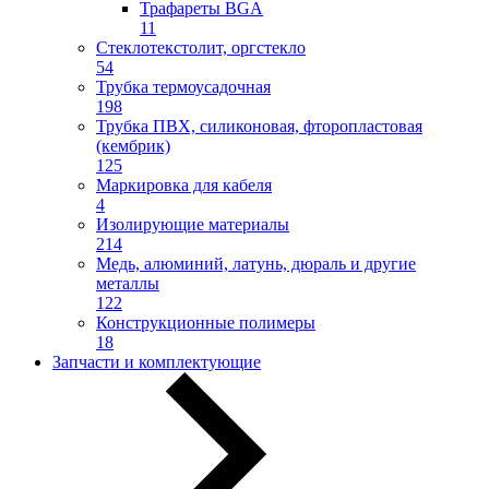
Трафареты BGA
11
Стеклотекстолит, оргстекло
54
Трубка термоусадочная
198
Трубка ПВХ, силиконовая, фторопластовая
(кембрик)
125
Маркировка для кабеля
4
Изолирующие материалы
214
Медь, алюминий, латунь, дюраль и другие
металлы
122
Конструкционные полимеры
18
Запчасти и комплектующие