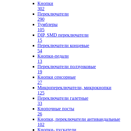
Кнопки
302
Переключатели
290
Тумблеры
105
DIP, SMD переключатели
15
Переключатели концевые
54
Кнопки-педали
13
Переключатели ползунковые
19
Кнопки сенсорные
27
Микропереключатели, микрокнопки
125
Переключатели галетные
33
Кнопочные посты
26
Кнопки, переключатели антивандальные
102
Кнопки- пускатели