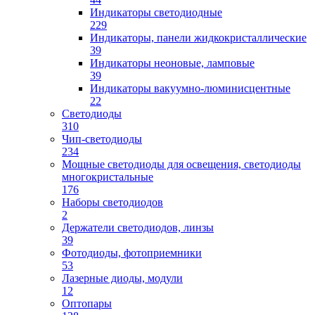
Индикаторы светодиодные
229
Индикаторы, панели жидкокристаллические
39
Индикаторы неоновые, ламповые
39
Индикаторы вакуумно-люминисцентные
22
Светодиоды
310
Чип-светодиоды
234
Мощные светодиоды для освещения, светодиоды
многокристальные
176
Наборы светодиодов
2
Держатели светодиодов, линзы
39
Фотодиоды, фотоприемники
53
Лазерные диоды, модули
12
Оптопары