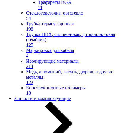
Трафареты BGA
11
Стеклотекстолит, оргстекло
54
Трубка термоусадочная
198
Трубка ПВХ, силиконовая, фторопластовая
(кембрик)
125
Маркировка для кабеля
4
Изолирующие материалы
214
Медь, алюминий, латунь, дюраль и другие
металлы
122
Конструкционные полимеры
18
Запчасти и комплектующие