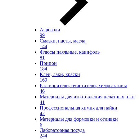
Аэрозоли
99
Смазки, пасты, масла
144
Флюсы паяльные, канифоль
81
Припои
184
Клеи, лаки, краски
169
Растворители, очистители, химреактивы
46
Материалы для изготовления печатных плат
41
Профессиональная химия для пайки
42
Материалы для формовки и отливки
6
Лабораторная посуда
244