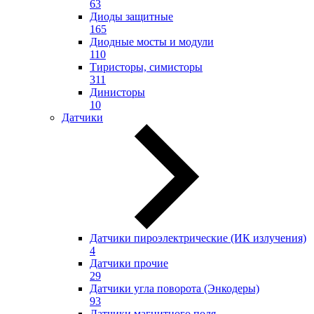
63
Диоды защитные
165
Диодные мосты и модули
110
Тиристоры, симисторы
311
Динисторы
10
Датчики
Датчики пироэлектрические (ИК излучения)
4
Датчики прочие
29
Датчики угла поворота (Энкодеры)
93
Датчики магнитного поля