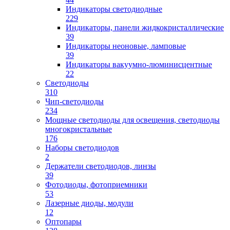
Индикаторы светодиодные
229
Индикаторы, панели жидкокристаллические
39
Индикаторы неоновые, ламповые
39
Индикаторы вакуумно-люминисцентные
22
Светодиоды
310
Чип-светодиоды
234
Мощные светодиоды для освещения, светодиоды
многокристальные
176
Наборы светодиодов
2
Держатели светодиодов, линзы
39
Фотодиоды, фотоприемники
53
Лазерные диоды, модули
12
Оптопары