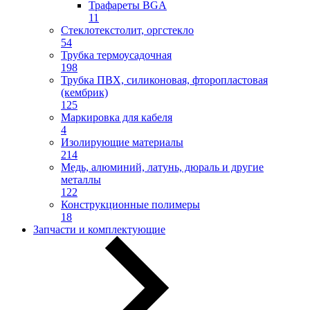
Трафареты BGA
11
Стеклотекстолит, оргстекло
54
Трубка термоусадочная
198
Трубка ПВХ, силиконовая, фторопластовая
(кембрик)
125
Маркировка для кабеля
4
Изолирующие материалы
214
Медь, алюминий, латунь, дюраль и другие
металлы
122
Конструкционные полимеры
18
Запчасти и комплектующие