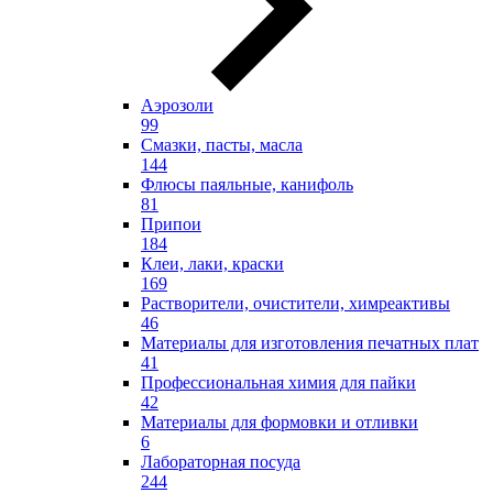
Аэрозоли
99
Смазки, пасты, масла
144
Флюсы паяльные, канифоль
81
Припои
184
Клеи, лаки, краски
169
Растворители, очистители, химреактивы
46
Материалы для изготовления печатных плат
41
Профессиональная химия для пайки
42
Материалы для формовки и отливки
6
Лабораторная посуда
244