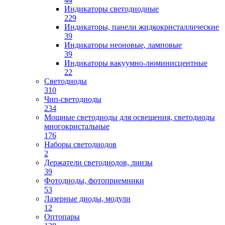
Индикаторы светодиодные
229
Индикаторы, панели жидкокристаллические
39
Индикаторы неоновые, ламповые
39
Индикаторы вакуумно-люминисцентные
22
Светодиоды
310
Чип-светодиоды
234
Мощные светодиоды для освещения, светодиоды
многокристальные
176
Наборы светодиодов
2
Держатели светодиодов, линзы
39
Фотодиоды, фотоприемники
53
Лазерные диоды, модули
12
Оптопары