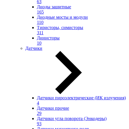
63
Диоды защитные
165
Диодные мосты и модули
110
Тиристоры, симисторы
311
Динисторы
10
Датчики
Датчики пироэлектрические (ИК излучения)
4
Датчики прочие
29
Датчики угла поворота (Энкодеры)
93
Датчики магнитного поля