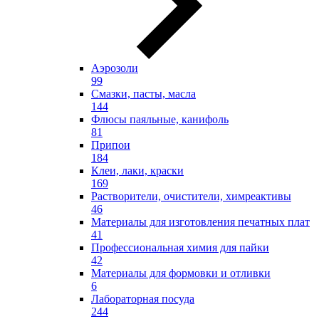
Аэрозоли
99
Смазки, пасты, масла
144
Флюсы паяльные, канифоль
81
Припои
184
Клеи, лаки, краски
169
Растворители, очистители, химреактивы
46
Материалы для изготовления печатных плат
41
Профессиональная химия для пайки
42
Материалы для формовки и отливки
6
Лабораторная посуда
244