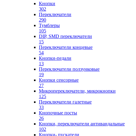
Кнопки
302
Переключатели
290
Тумблеры
105
DIP, SMD переключатели
15
Переключатели концевые
54
Кнопки-педали
13
Переключатели ползунковые
19
Кнопки сенсорные
27
Микропереключатели, микрокнопки
125
Переключатели галетные
33
Кнопочные посты
26
Кнопки, переключатели антивандальные
102
Кнопки- пускатели