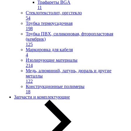
Трафареты BGA
11
Стеклотекстолит, оргстекло
54
Трубка термоусадочная
198
Трубка ПВХ, силиконовая, фторопластовая
(кембрик)
125
Маркировка для кабеля
4
Изолирующие материалы
214
Медь, алюминий, латунь, дюраль и другие
металлы
122
Конструкционные полимеры
18
Запчасти и комплектующие