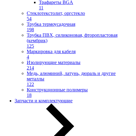
Трафареты BGA
11
Стеклотекстолит, оргстекло
54
Трубка термоусадочная
198
Трубка ПВХ, силиконовая, фторопластовая
(кембрик)
125
Маркировка для кабеля
4
Изолирующие материалы
214
Медь, алюминий, латунь, дюраль и другие
металлы
122
Конструкционные полимеры
18
Запчасти и комплектующие