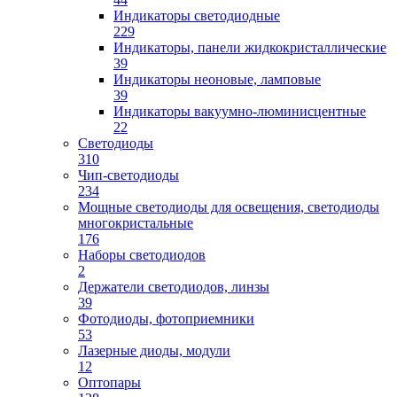
Индикаторы светодиодные
229
Индикаторы, панели жидкокристаллические
39
Индикаторы неоновые, ламповые
39
Индикаторы вакуумно-люминисцентные
22
Светодиоды
310
Чип-светодиоды
234
Мощные светодиоды для освещения, светодиоды
многокристальные
176
Наборы светодиодов
2
Держатели светодиодов, линзы
39
Фотодиоды, фотоприемники
53
Лазерные диоды, модули
12
Оптопары