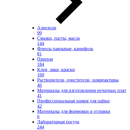
Аэрозоли
99
Смазки, пасты, масла
144
Флюсы паяльные, канифоль
81
Припои
184
Клеи, лаки, краски
169
Растворители, очистители, химреактивы
46
Материалы для изготовления печатных плат
41
Профессиональная химия для пайки
42
Материалы для формовки и отливки
6
Лабораторная посуда
244