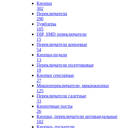
Кнопки
302
Переключатели
290
Тумблеры
105
DIP, SMD переключатели
15
Переключатели концевые
54
Кнопки-педали
13
Переключатели ползунковые
19
Кнопки сенсорные
27
Микропереключатели, микрокнопки
125
Переключатели галетные
33
Кнопочные посты
26
Кнопки, переключатели антивандальные
102
Кнопки- пускатели