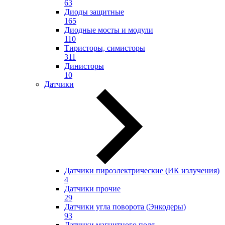
63
Диоды защитные
165
Диодные мосты и модули
110
Тиристоры, симисторы
311
Динисторы
10
Датчики
Датчики пироэлектрические (ИК излучения)
4
Датчики прочие
29
Датчики угла поворота (Энкодеры)
93
Датчики магнитного поля