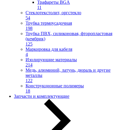
Трафареты BGA
11
Стеклотекстолит, оргстекло
54
Трубка термоусадочная
198
Трубка ПВХ, силиконовая, фторопластовая
(кембрик)
125
Маркировка для кабеля
4
Изолирующие материалы
214
Медь, алюминий, латунь, дюраль и другие
металлы
122
Конструкционные полимеры
18
Запчасти и комплектующие