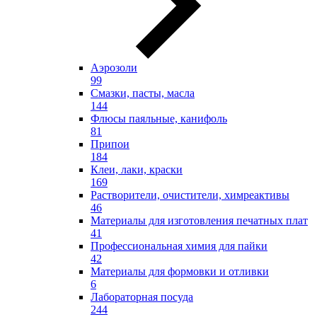
Аэрозоли
99
Смазки, пасты, масла
144
Флюсы паяльные, канифоль
81
Припои
184
Клеи, лаки, краски
169
Растворители, очистители, химреактивы
46
Материалы для изготовления печатных плат
41
Профессиональная химия для пайки
42
Материалы для формовки и отливки
6
Лабораторная посуда
244