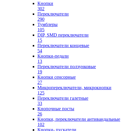
Кнопки
302
Переключатели
290
Тумблеры
105
DIP, SMD переключатели
15
Переключатели концевые
54
Кнопки-педали
13
Переключатели ползунковые
19
Кнопки сенсорные
27
Микропереключатели, микрокнопки
125
Переключатели галетные
33
Кнопочные посты
26
Кнопки, переключатели антивандальные
102
Кнопки- пускатели