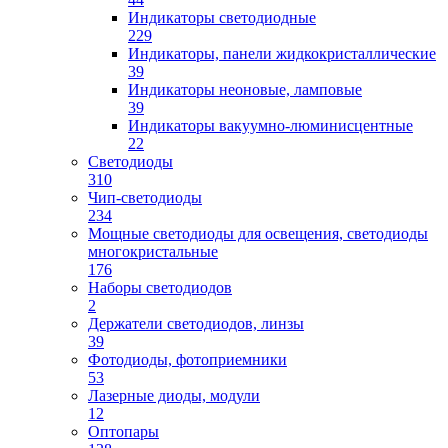
Индикаторы светодиодные
229
Индикаторы, панели жидкокристаллические
39
Индикаторы неоновые, ламповые
39
Индикаторы вакуумно-люминисцентные
22
Светодиоды
310
Чип-светодиоды
234
Мощные светодиоды для освещения, светодиоды
многокристальные
176
Наборы светодиодов
2
Держатели светодиодов, линзы
39
Фотодиоды, фотоприемники
53
Лазерные диоды, модули
12
Оптопары