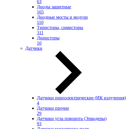
63
Диоды защитные
165
Диодные мосты и модули
110
Тиристоры, симисторы
311
Динисторы
10
Датчики
Датчики пироэлектрические (ИК излучения)
4
Датчики прочие
29
Датчики угла поворота (Энкодеры)
93
Датчики магнитного поля