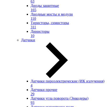
63
Диоды защитные
165
Диодные мосты и модули
110
Тиристоры, симисторы
311
Динисторы
10
Датчики
Датчики пироэлектрические (ИК излучения)
4
Датчики прочие
29
Датчики угла поворота (Энкодеры)
93
Датчики магнитного поля