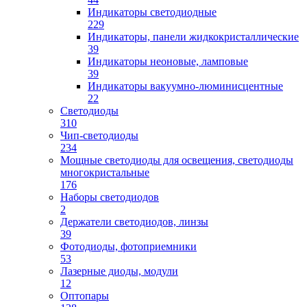
Индикаторы светодиодные
229
Индикаторы, панели жидкокристаллические
39
Индикаторы неоновые, ламповые
39
Индикаторы вакуумно-люминисцентные
22
Светодиоды
310
Чип-светодиоды
234
Мощные светодиоды для освещения, светодиоды
многокристальные
176
Наборы светодиодов
2
Держатели светодиодов, линзы
39
Фотодиоды, фотоприемники
53
Лазерные диоды, модули
12
Оптопары