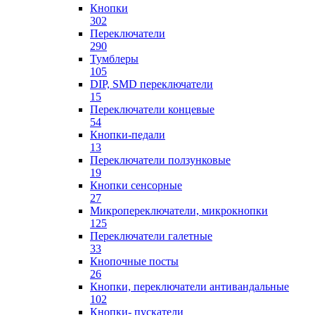
Кнопки
302
Переключатели
290
Тумблеры
105
DIP, SMD переключатели
15
Переключатели концевые
54
Кнопки-педали
13
Переключатели ползунковые
19
Кнопки сенсорные
27
Микропереключатели, микрокнопки
125
Переключатели галетные
33
Кнопочные посты
26
Кнопки, переключатели антивандальные
102
Кнопки- пускатели