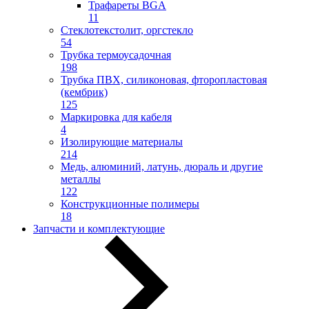
Трафареты BGA
11
Стеклотекстолит, оргстекло
54
Трубка термоусадочная
198
Трубка ПВХ, силиконовая, фторопластовая
(кембрик)
125
Маркировка для кабеля
4
Изолирующие материалы
214
Медь, алюминий, латунь, дюраль и другие
металлы
122
Конструкционные полимеры
18
Запчасти и комплектующие