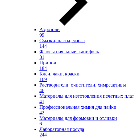
Аэрозоли
99
Смазки, пасты, масла
144
Флюсы паяльные, канифоль
81
Припои
184
Клеи, лаки, краски
169
Растворители, очистители, химреактивы
46
Материалы для изготовления печатных плат
41
Профессиональная химия для пайки
42
Материалы для формовки и отливки
6
Лабораторная посуда
244