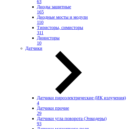
63
Диоды защитные
165
Диодные мосты и модули
110
Тиристоры, симисторы
311
Динисторы
10
Датчики
Датчики пироэлектрические (ИК излучения)
4
Датчики прочие
29
Датчики угла поворота (Энкодеры)
93
Датчики магнитного поля