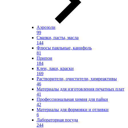
Аэрозоли
99
Смазки, пасты, масла
144
Флюсы паяльные, канифоль
81
Припои
184
Клеи, лаки, краски
169
Растворители, очистители, химреактивы
46
Материалы для изготовления печатных плат
41
Профессиональная химия для пайки
42
Материалы для формовки и отливки
6
Лабораторная посуда
244