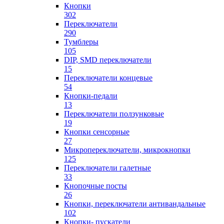
Кнопки
302
Переключатели
290
Тумблеры
105
DIP, SMD переключатели
15
Переключатели концевые
54
Кнопки-педали
13
Переключатели ползунковые
19
Кнопки сенсорные
27
Микропереключатели, микрокнопки
125
Переключатели галетные
33
Кнопочные посты
26
Кнопки, переключатели антивандальные
102
Кнопки- пускатели