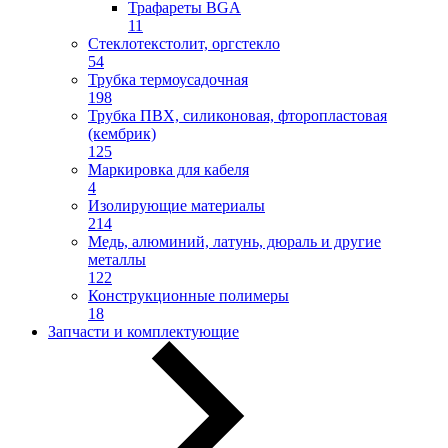
Трафареты BGA
11
Стеклотекстолит, оргстекло
54
Трубка термоусадочная
198
Трубка ПВХ, силиконовая, фторопластовая
(кембрик)
125
Маркировка для кабеля
4
Изолирующие материалы
214
Медь, алюминий, латунь, дюраль и другие
металлы
122
Конструкционные полимеры
18
Запчасти и комплектующие