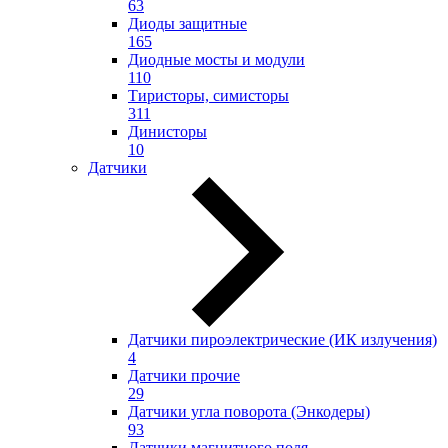
63
Диоды защитные
165
Диодные мосты и модули
110
Тиристоры, симисторы
311
Динисторы
10
Датчики
Датчики пироэлектрические (ИК излучения)
4
Датчики прочие
29
Датчики угла поворота (Энкодеры)
93
Датчики магнитного поля