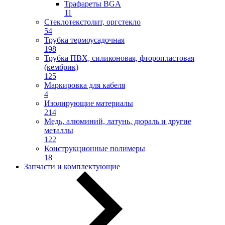
Трафареты BGA
11
Стеклотекстолит, оргстекло
54
Трубка термоусадочная
198
Трубка ПВХ, силиконовая, фторопластовая
(кембрик)
125
Маркировка для кабеля
4
Изолирующие материалы
214
Медь, алюминий, латунь, дюраль и другие
металлы
122
Конструкционные полимеры
18
Запчасти и комплектующие