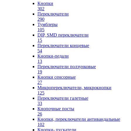
Кнопки
302
Переключатели
290
Тумблеры
105
DIP, SMD переключатели
15
Переключатели концевые
54
Кнопки-педали
13
Переключатели ползунковые
19
Кнопки сенсорные
27
Микропереключатели, микрокнопки
125
Переключатели галетные
33
Кнопочные посты
26
Кнопки, переключатели антивандальные
102
Кнопки- пускатели