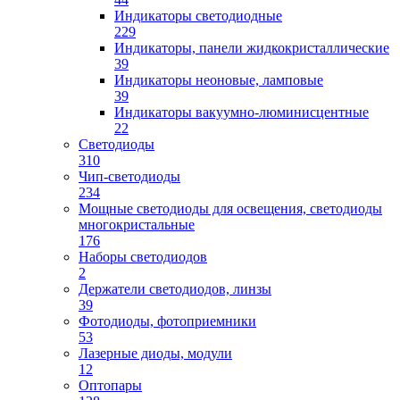
Индикаторы светодиодные
229
Индикаторы, панели жидкокристаллические
39
Индикаторы неоновые, ламповые
39
Индикаторы вакуумно-люминисцентные
22
Светодиоды
310
Чип-светодиоды
234
Мощные светодиоды для освещения, светодиоды
многокристальные
176
Наборы светодиодов
2
Держатели светодиодов, линзы
39
Фотодиоды, фотоприемники
53
Лазерные диоды, модули
12
Оптопары