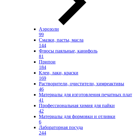
Аэрозоли
99
Смазки, пасты, масла
144
Флюсы паяльные, канифоль
81
Припои
184
Клеи, лаки, краски
169
Растворители, очистители, химреактивы
46
Материалы для изготовления печатных плат
41
Профессиональная химия для пайки
42
Материалы для формовки и отливки
6
Лабораторная посуда
244