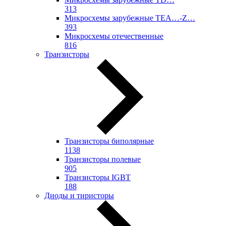
313
Микросхемы зарубежные TEA…-Z…
393
Микросхемы отечественные
816
Транзисторы
Транзисторы биполярные
1138
Транзисторы полевые
905
Транзисторы IGBT
188
Диоды и тиристоры