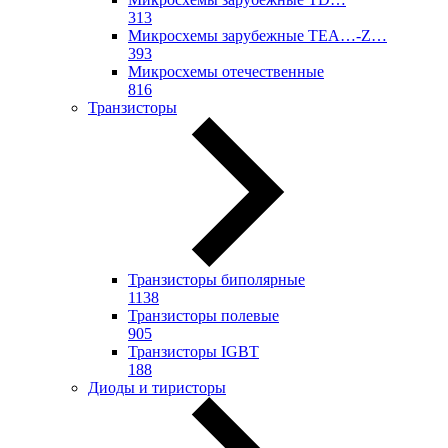
313
Микросхемы зарубежные TEA…-Z…
393
Микросхемы отечественные
816
Транзисторы
Транзисторы биполярные
1138
Транзисторы полевые
905
Транзисторы IGBT
188
Диоды и тиристоры