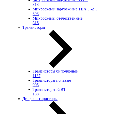
313
Микросхемы зарубежные TEA…-Z…
393
Микросхемы отечественные
816
Транзисторы
Транзисторы биполярные
1137
Транзисторы полевые
905
Транзисторы IGBT
188
Диоды и тиристоры