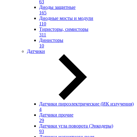
63
Диоды защитные
165
Диодные мосты и модули
110
Тиристоры, симисторы
311
Динисторы
10
Датчики
Датчики пироэлектрические (ИК излучения)
4
Датчики прочие
29
Датчики угла поворота (Энкодеры)
93
Датчики магнитного поля