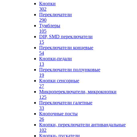
Кнопки
302
Переключатели
290
Тумблеры
105
DIP, SMD переключатели
15
Переключатели концевые
54
Кнопки-педали
13
Переключатели ползунковые
19
Кнопки сенсорные
27
Микропереключатели, микрокнопки
125
Переключатели галетные
33
Кнопочные посты
26
Кнопки, переключатели антивандальные
102
Кнопки- пускатели