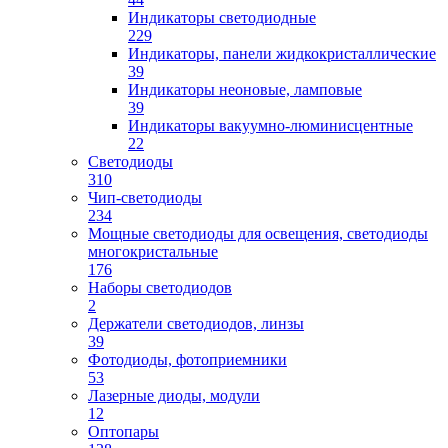
Индикаторы светодиодные
229
Индикаторы, панели жидкокристаллические
39
Индикаторы неоновые, ламповые
39
Индикаторы вакуумно-люминисцентные
22
Светодиоды
310
Чип-светодиоды
234
Мощные светодиоды для освещения, светодиоды
многокристальные
176
Наборы светодиодов
2
Держатели светодиодов, линзы
39
Фотодиоды, фотоприемники
53
Лазерные диоды, модули
12
Оптопары