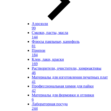
Аэрозоли
99
Смазки, пасты, масла
144
Флюсы паяльные, канифоль
81
Припои
184
Клеи, лаки, краски
169
Растворители, очистители, химреактивы
46
Материалы для изготовления печатных плат
41
Профессиональная химия для пайки
42
Материалы для формовки и отливки
6
Лабораторная посуда
244