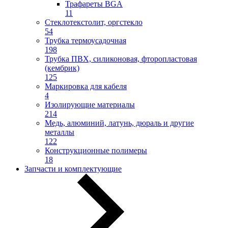
Трафареты BGA
11
Стеклотекстолит, оргстекло
54
Трубка термоусадочная
198
Трубка ПВХ, силиконовая, фторопластовая
(кембрик)
125
Маркировка для кабеля
4
Изолирующие материалы
214
Медь, алюминий, латунь, дюраль и другие
металлы
122
Конструкционные полимеры
18
Запчасти и комплектующие