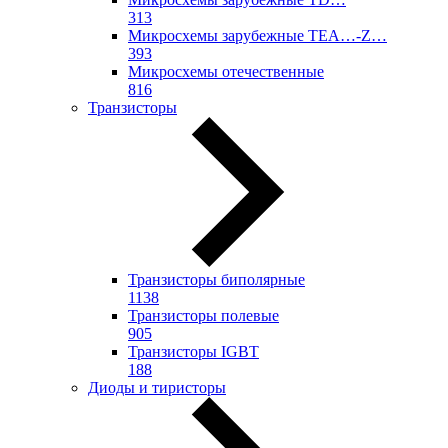
313
Микросхемы зарубежные TEA…-Z…
393
Микросхемы отечественные
816
Транзисторы
Транзисторы биполярные
1138
Транзисторы полевые
905
Транзисторы IGBT
188
Диоды и тиристоры