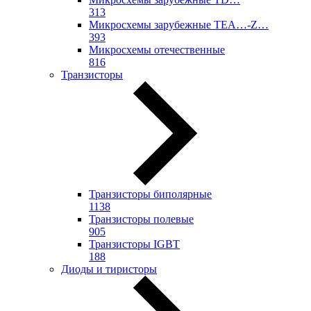
313
Микросхемы зарубежные TEA…-Z…
393
Микросхемы отечественные
816
Транзисторы
Транзисторы биполярные
1138
Транзисторы полевые
905
Транзисторы IGBT
188
Диоды и тиристоры